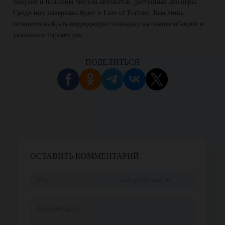
бонусов и большим числом автоматов, доступных для игры.
Среди них наверняка будет и Lure of Fortune. Вам лишь
останется выбрать подходящую площадку на основе обзоров и
указанных параметров.
ПОДЕЛИТЬСЯ
ОСТАВИТЬ КОММЕНТАРИЙ