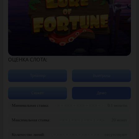
ОЦЕНКА СЛОТА:
Трейлер
Выигрыш
Сюжет
Демо
Минимальная ставка:
0.1 монеты
Максимальная ставка:
20 монет
Количество линий:
отсутствуют