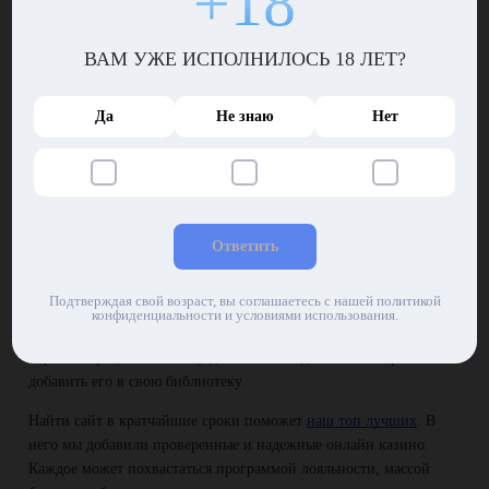
+18
Также он способен самостоятельно активировать бонус. Его
стоимость зависит от волатильности:
ВАМ УЖЕ ИСПОЛНИЛОСЬ 18 ЛЕТ?
средняя — x50 ставок;
высокая — x100;
Да
Не знаю
Нет
экстремальная — x150.
Слот Lure of Fortune на реальные
деньги
На нашей странице можно поиграть только в демо-версию Lure
Ответить
of Fortune. Чтобы запустить слот в обычном режиме и
попытаться забрать настоящий выигрыш, следует перейти в
Подтверждая свой возраст, вы соглашаетесь с нашей политикой
настоящее онлайн казино. Данный автомат не пользуется
конфиденциальности и условиями использования.
большой популярностью у гемблеров, несмотря на интересный
игровой процесс. Поэтому далеко не каждое казино стремится
добавить его в свою библиотеку.
Найти сайт в кратчайшие сроки поможет
наш топ лучших
. В
него мы добавили проверенные и надежные онлайн казино.
Каждое может похвастаться программой лояльности, массой