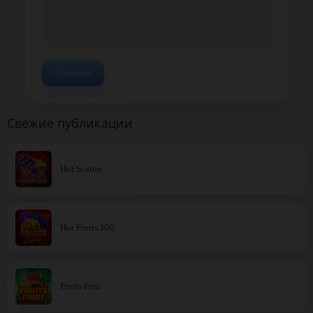
Свежие публикации
Hot Scatter
Hot Fruits 100
Fruits First