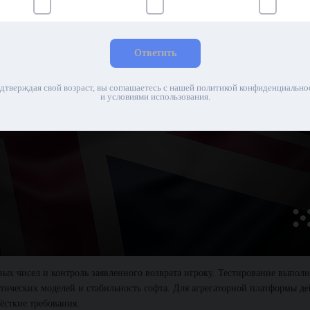
Ответить
дтверждая свой возраст, вы соглашаетесь с нашей политикой конфиденциально
и условиями использования.
ных чисел и контроль заявленного возврата игроку. Тестирование выпол
атических моделей и стабильность софта. Для агрегаторной платформы д
ёсткие требования.