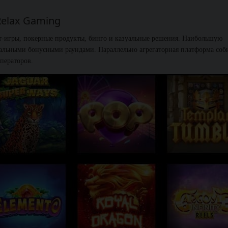
Relax Gaming
от‑игры, покерные продукты, бинго и казуальные решения. Наибольшую
нальными бонусными раундами. Параллельно агрегаторная платформа соб
операторов.