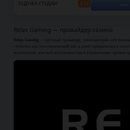
ОЦЕНКА СТУДИИ:
9.13
Игры
Relax Gaming — провайдер казино
Relax Gaming
— крупный провайдер, совмещающий собственные 
строилась как технологический хаб, а затем превратилась в одно
математикой, высокой волатильностью и узнаваемыми сериями вр