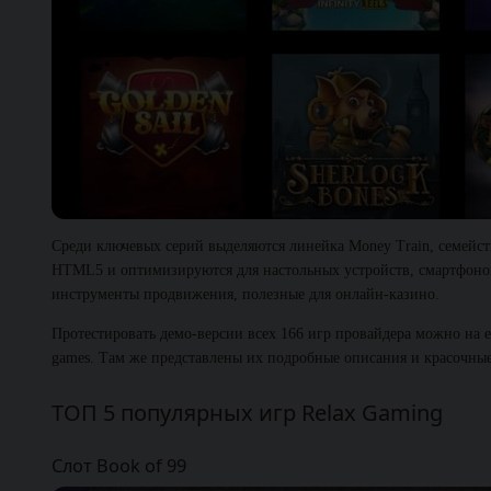
Среди ключевых серий выделяются линейка Money Train, семейст
HTML5 и оптимизируются для настольных устройств, смартфоно
инструменты продвижения, полезные для онлайн‑казино.
Протестировать демо-версии всех 166 игр провайдера можно на ег
games. Там же представлены их подробные описания и красочны
ТОП 5 популярных игр Relax Gaming
Слот Book of 99