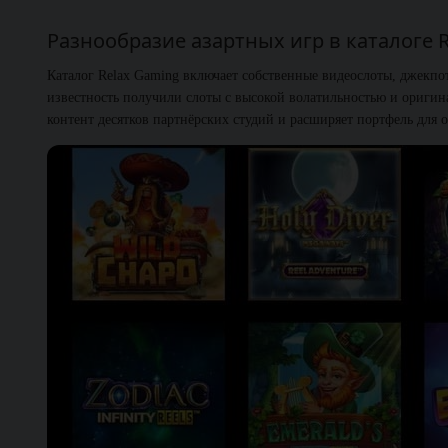
Разнообразие азартных игр в каталоге 
Каталог Relax Gaming включает собственные видеослоты, джекп
известность получили слоты с высокой волатильностью и ориги
контент десятков партнёрских студий и расширяет портфель для 