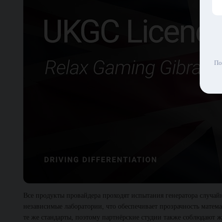
По
Все продукты провайдера проходят испытания генератора случай
независимые лаборатории, что обеспечивает прозрачность матем
те же стандарты, поэтому партнёрские студии также соблюдают ж