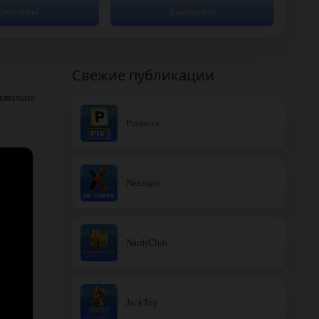
Трейлеры
Выигрыши
Свежие публикации
начально
Pixmove
Nextspin
NardsClub
JackTop