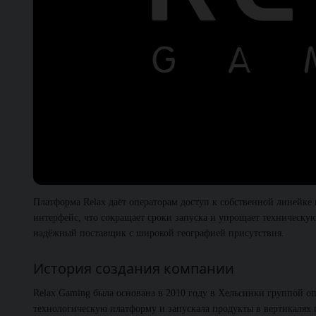
Платформа Relax даёт операторам доступ к собственной линейке 
интерфейс, что сокращает сроки запуска и упрощает техническую
надёжный поставщик с широкой географией присутствия.
История создания компании
Relax Gaming была основана в 2010 году в Хельсинки группой 
технологическую платформу и запускала продукты в вертикалях 