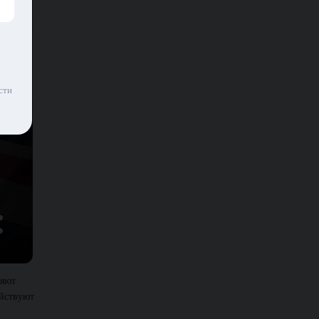
сти
няют
ействуют