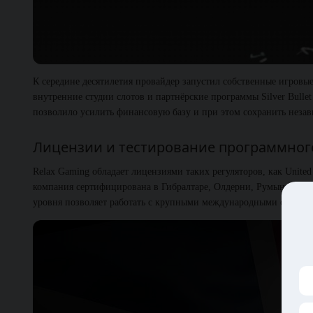
К середине десятилетия провайдер запустил собственные игровы
внутренние студии слотов и партнёрские программы Silver Bulle
позволило усилить финансовую базу и при этом сохранить незав
Лицензии и тестирование программног
Relax Gaming обладает лицензиями таких регуляторов, как Unite
компания сертифицирована в Гибралтаре, Олдерни, Румынии и р
уровня позволяет работать с крупными международными операт