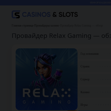
ИНФОРМАЦИОННО
Главная страница
•
Провайдеры казино
•
Провайдер Relax Gaming — обзор
Провайдер Relax Gaming — об
Год основания:
Страна:
Сервер:
Казино:
Игры: