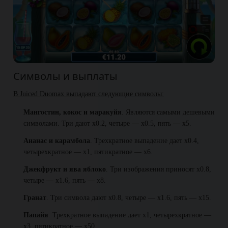
Символы и выплаты
В Juiced Duomax выпадают следующие символы:
Мангостин, кокос и маракуйя
. Являются самыми дешевыми
символами. Три дают x0.2, четыре — x0.5, пять — x5.
Ананас и карамбола
. Трехкратное выпадение дает x0.4,
четырехкратное — x1, пятикратное — x6.
Джекфрукт и ява яблоко
. Три изображения приносят x0.8,
четыре — x1.6, пять — x8.
Гранат
. Три символа дают x0.8, четыре — x1.6, пять — x15.
Папайя
. Трехкратное выпадение дает x1, четырехкратное —
x3, пятикратное — x50.