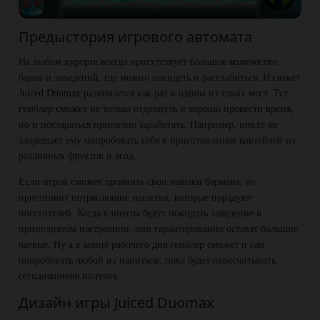
Предыстория игрового автомата
На любом курорте всегда присутствует большое количество
баров и заведений, где можно посидеть и расслабиться. И сюжет
Juiced Duomax развивается как раз в одном из таких мест. Тут
гемблер сможет не только отдохнуть и хорошо провести время,
но и постараться прилично заработать. Например, никто не
запрещает ему попробовать себя в приготовлении коктейлей из
различных фруктов и ягод.
Если игрок сможет проявить свои навыки бармена, то
приготовит потрясающие напитки, которые порадуют
посетителей. Когда клиенты будут покидать заведение в
приподнятом настроении, они гарантированно оставят большие
чаевые. Ну а в конце рабочего дня гемблер сможет и сам
попробовать любой из напитков, пока будет пересчитывать
сегодняшнюю получку.
Дизайн игры Juiced Duomax