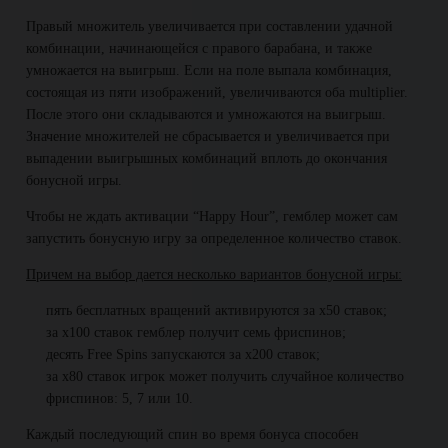
Правый множитель увеличивается при составлении удачной
комбинации, начинающейся с правого барабана, и также
умножается на выигрыш. Если на поле выпала комбинация,
состоящая из пяти изображений, увеличиваются оба multiplier.
После этого они складываются и умножаются на выигрыш.
Значение множителей не сбрасывается и увеличивается при
выпадении выигрышных комбинаций вплоть до окончания
бонусной игры.
Чтобы не ждать активации “Happy Hour”, гемблер может сам
запустить бонусную игру за определенное количество ставок.
Причем на выбор дается несколько вариантов бонусной игры:
пять бесплатных вращений активируются за x50 ставок;
за x100 ставок гемблер получит семь фриспинов;
десять Free Spins запускаются за x200 ставок;
за x80 ставок игрок может получить случайное количество
фриспинов: 5, 7 или 10.
Каждый последующий спин во время бонуса способен