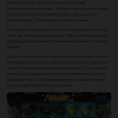
В качестве заднего фона используется стена кафе,
расположенного возле пляжа. Игровое поле находится в центре
экрана и заключено в деревянную рамку. Позади можно
разглядеть море, а по краям располагаются пальмы.
Все символы изображены в виде экзотических фруктов и ягод,
также они отлично детализированы. При составлении удачной
комбинации проигрываются уникальные анимации и звуковые
эффекты.
Слева от игрового поля находится стакан с коктейлем, который
постепенно заполняется и запускает бонусную игру. Справа от
игрового поля размещены кнопки управления. С их помощью
гемблер делает вращения, включает автоматический режим и
настраивает ставку. В правом верхнем углу находится кнопка
для активации бонусной игры за ставки.