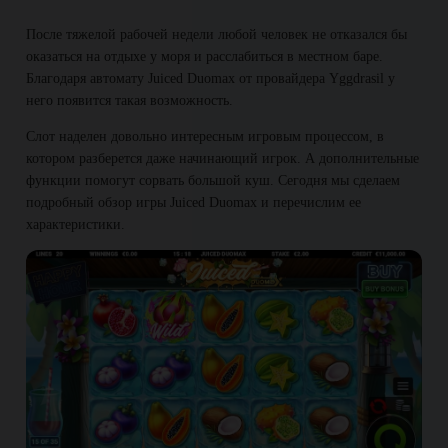
После тяжелой рабочей недели любой человек не отказался бы
оказаться на отдыхе у моря и расслабиться в местном баре.
Благодаря автомату Juiced Duomax от провайдера Yggdrasil у
него появится такая возможность.
Слот наделен довольно интересным игровым процессом, в
котором разберется даже начинающий игрок. А дополнительные
функции помогут сорвать большой куш. Сегодня мы сделаем
подробный обзор игры Juiced Duomax и перечислим ее
характеристики.