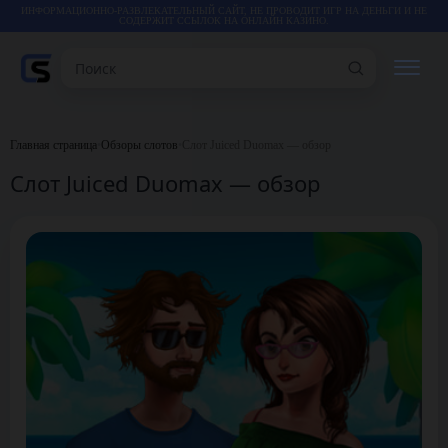
ИНФОРМАЦИОННО-РАЗВЛЕКАТЕЛЬНЫЙ САЙТ, НЕ ПРОВОДИТ ИГР НА ДЕНЬГИ И НЕ
СОДЕРЖИТ ССЫЛОК НА ОНЛАЙН КАЗИНО.
Поиск
РЕЙТИНГИ
Главная страница
•
Обзоры слотов
•
Слот Juiced Duomax — обзор
Слот Juiced Duomax — обзор
КАЗИНО
ИГРЫ
СТАТЬИ
ВИДЕО