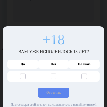
+18
Другие видео
ВАМ УЖЕ ИСПОЛНИЛОСЬ 18 ЛЕТ?
Да
Нет
Не знаю
Ответить
Подтверждая свой возраст, вы соглашаетесь с нашей политикой