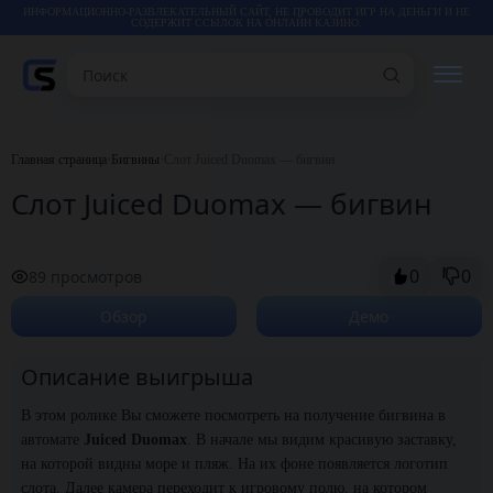
ИНФОРМАЦИОННО-РАЗВЛЕКАТЕЛЬНЫЙ САЙТ, НЕ ПРОВОДИТ ИГР НА ДЕНЬГИ И НЕ
СОДЕРЖИТ ССЫЛОК НА ОНЛАЙН КАЗИНО.
Поиск
РЕЙТИНГИ
Главная страница
•
Бигвины
•
Слот Juiced Duomax — бигвин
Слот Juiced Duomax — бигвин
КАЗИНО
0
0
89 просмотров
ИГРЫ
Обзор
Демо
СТАТЬИ
Описание выигрыша
ВИДЕО
В этом ролике Вы сможете посмотреть на получение бигвина в
автомате
Juiced Duomax
. В начале мы видим красивую заставку,
на которой видны море и пляж. На их фоне появляется логотип
слота. Далее камера переходит к игровому полю, на котором