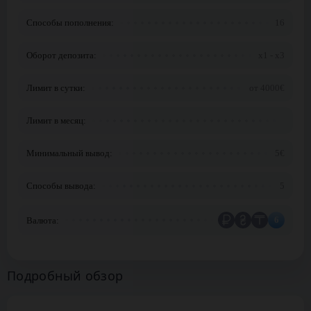
Способы пополнения:
16
Оборот депозита:
x1 - x3
Лимит в сутки:
от 4000€
Лимит в месяц:
Минимальный вывод:
5€
Способы вывода:
5
6
Валюта:
Подробный обзор