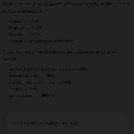
На максимальный вывод средств действуют лимиты, которые зависят
от уровня лояльности:
Starter
— 5000€;
Explorer
— 5000€;
Master
— 10000€;
Legend
— ограничение отсутствует.
Также имеются и другие ограничения по выбранному способу
вывода:
система быстрых платежей (СБП) —
1000€
;
банковская карта —
500€
;
перевод по номеру счета —
1000€
;
Piastrix —
600€
;
криптовалюта —
50000€
.
ОСТАВИТЬ КОММЕНТАРИЙ