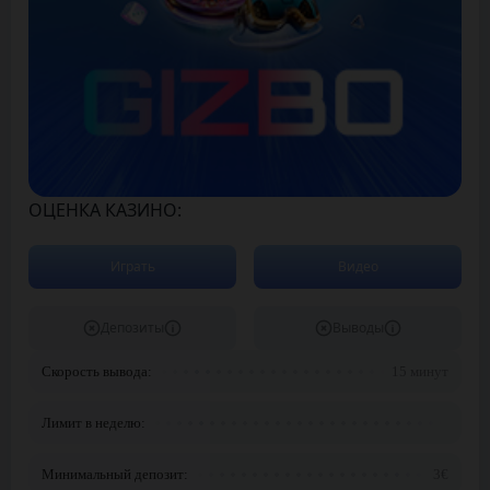
ОЦЕНКА КАЗИНО:
Играть
Видео
Депозиты
Выводы
Скорость вывода:
15 минут
Лимит в неделю:
Минимальный депозит:
3€