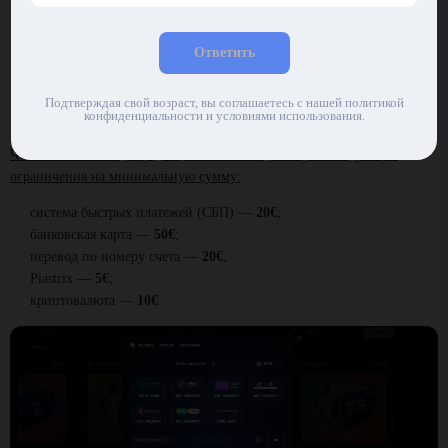
Piastrix —
5€
;
MoneyGo —
3€
;
Sber Pay —
5€
;
Ответить
Binance Pay —
10€
;
криптовалюта: Ethereum, Tether ERC-20, Tether TRC-20, TRON,
Подтверждая свой возраст, вы соглашаетесь с нашей политикой
конфиденциальности и условиями использования.
Bitcoin, Bitcoin Cash, Dogecoin, Litecoin, Ripple —
5€
.
Что касается вывода средств, то в казино действуют следующие
ограничения на минимальную сумму:
система быстрых платежей (СБП) —
20€
;
банковская карта —
50€
;
перевод по номеру счета —
20€
;
Piastrix —
5€
;
криптовалюта —
10€
.