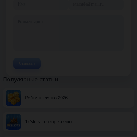
Популярные статьи
Рейтинг казино 2026
1xSlots - обзор казино