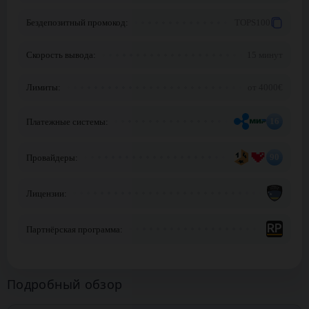
Бездепозитный промокод:
TOPS100
Скорость вывода:
15 минут
Лимиты:
от 4000€
16
Платежные системы:
90
Провайдеры:
Лицензии:
Партнёрская программа:
Подробный обзор