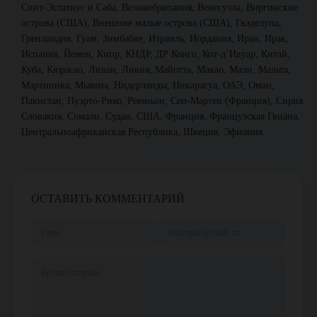
Синт-Эстатиус и Саба, Великобритания, Венесуэла, Виргинские
острова (США), Внешние малые острова (США), Гваделупа,
Гренландия, Гуам, Зимбабве, Израиль, Иордания, Иран, Ирак,
Испания, Йемен, Кипр, КНДР, ДР Конго, Кот-д’Ивуар, Китай,
Куба, Кюрасао, Ливан, Ливия, Майотта, Макао, Мали, Мальта,
Мартиника, Мьянма, Нидерланды, Никарагуа, ОАЭ, Оман,
Пакистан, Пуэрто-Рико, Реюньон, Сен-Мартен (Франция), Сирия,
Словакия, Сомали, Судан, США, Франция, Французская Гвиана,
Центральноафриканская Республика, Швеция, Эфиопия
ОСТАВИТЬ КОММЕНТАРИЙ