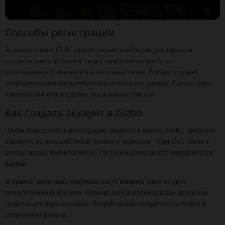
Способы регистрации
Администрация Gizbo предоставляет гемблерам два варианта
создания учетной записи: через электронную почту и с
использованием аккаунта в социальных сетях. В обоих случаях
потребуется заполнить небольшое количество данных. Однако даже
начинающий игрок сделает это довольно быстро.
Как создать аккаунт в Gizbo
Чтобы приступить к регистрации аккаунта в казино Gizbo, требуется
кликнуть по большой белой кнопке с надписью “Sign Up”. Тогда в
центре экрана появится меню, где необходимо ввести определенные
данные.
В правой части окна гемблеры могут выбрать один из двух
приветственных бонусов. Первый дает дополнительные денежные
средства для игры в казино. Второй можно потратить на ставки в
спортивном разделе.