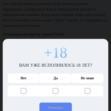
Для удобства авторы разместили на их виджеты краткую
информацию о содержимом бонуса, минимальном депозите и
максимальном значении. Игрок может выбрать только один вариант,
для его активации нужно нажать “Apply”. Сделать это необходимо до
завершения регистрации.
Создание аккаунта через Email
Регистрация через электронную почту в Gizbo является очень
+18
простой. Игроку необходимо ввести следующие данные:
почта;
пароль;
ВАМ УЖЕ ИСПОЛНИЛОСЬ 18 ЛЕТ?
страна;
валюта.
Нет
Да
Не знаю
При наличии промокода его можно указать в соответствующем поле.
После этого обязательно следует поставить галочку рядом с надписью
о совершеннолетии и согласии с правилами. Отмечать чек-бокс рядом
с новостной рассылкой не обязательно.
После ввода всей информации нужно кликнуть на клавишу “Sign
Ответить