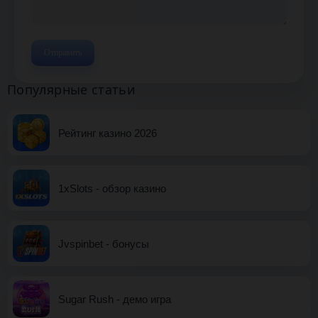
Популярные статьи
Рейтинг казино 2026
1xSlots - обзор казино
Jvspinbet - бонусы
Sugar Rush - демо игра