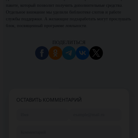
пакете, который позволит получить дополнительные средства.
Отдельное внимание мы уделили библиотеке слотов и работе
службы поддержки. А желающие подзаработать могут прослушать
блок, посвященный программе лояльности.
ПОДЕЛИТЬСЯ
ОСТАВИТЬ КОММЕНТАРИЙ