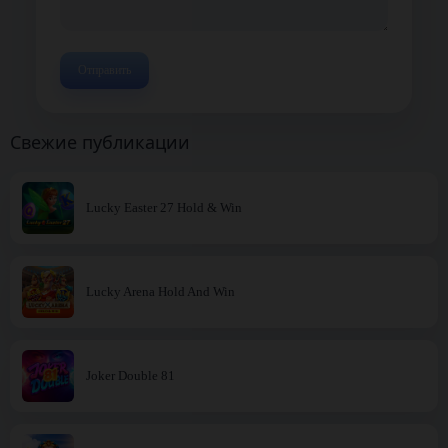
Свежие публикации
Lucky Easter 27 Hold & Win
Lucky Arena Hold And Win
Joker Double 81