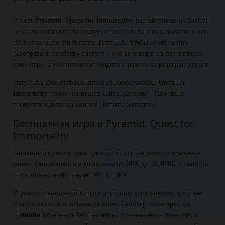
В слот
Pyramid: Quest for Immortality
разработчики из NetEnt
Играть бесплатно
не стали добавлять бонусную игру. Однако они заложили в него
несколько дополнительных функций. Чтобы лучше в них
разобраться, гемблеру следует сначала поиграть в бесплатную
демо игру, а уже потом переходить в режим на реальные деньги.
Запустить демонстрационную версию Pyramid: Quest for
Immortality можно на нашем сайте. Для этого Вам лишь
требуется нажать на кнопку “Играть бесплатно”.
Бесплатная игра в Pyramid: Quest for
Immortality
Значение баланса в демо зависит от выставленного номинала
монет. Оно меняется в диапазоне от 500€ до 100000€. Ставку за
спин можно выбирать от 10€ до 100€.
В демонстрационной версии доступны все функции, которые
присутствуют в основном режиме. Гемблер посмотрит на
принцип появления Wild на поле, исчезновение символов и