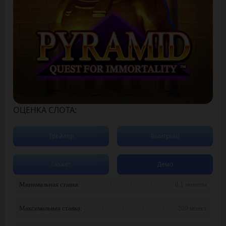
ОЦЕНКА СЛОТА:
Трейлер
Выигрыш
Сюжет
Демо
Минимальная ставка:
0.1 монеты
Максимальная ставка:
200 монет