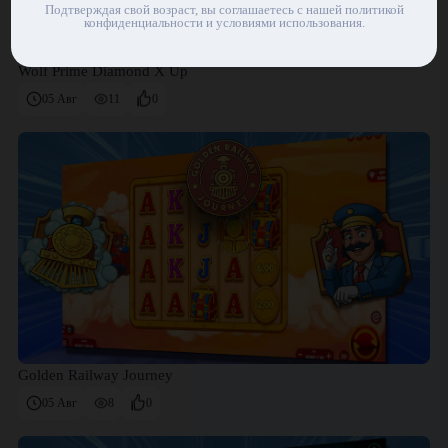
Подтверждая свой возраст, вы соглашаетесь с нашей политикой
конфиденциальности и условиями использования.
Wolf Prime Diamond X Up
05 Авг
11
0
Golden Railway Journey
05 Авг
8
0