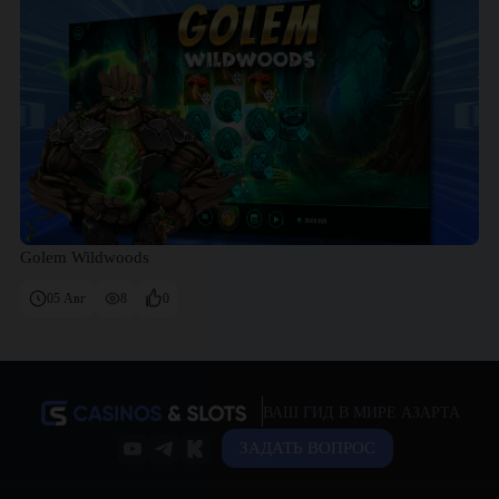
Golem Wildwoods
05 Авг
8
0
ВАШ ГИД В МИРЕ АЗАРТА
ЗАДАТЬ ВОПРОС