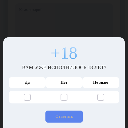
+18
Другие видео
ВАМ УЖЕ ИСПОЛНИЛОСЬ 18 ЛЕТ?
Да
Нет
Не знаю
Ответить