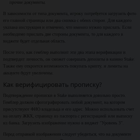
прочие документы.
В зависимости от типа документа, игроку потребуется загрузить фото
его главной страницы или два снимка с обеих сторон. Для каждого
указана инструкция и отмечено, что именно нужно прислать. Если
необходимо прислать две стороны документа, то для каждого в
виджете будет отдельная область.
После того, как гемблер выполнит эти два этапа верификации и
подтвердит личность, он сможет совершать депозиты в казино Stake.
Также ему откроется возможность покупать крипту, и лимиты на
аккаунте будут увеличены.
Как верифицировать прописку?
Подтверждение прописки в Stake выполняется довольно просто.
Гемблер должен сфотографировать любой документ, на котором
присутствуют ФИО владельца и его адрес. Можно использовать счет
на оплату ЖКХ, страницу из паспорта с регистрацией или выписку
из банка. Загрузить изображение нужно в виджет “Уровень 3”.
Перед отправкой изображения следует убедиться, что на документе