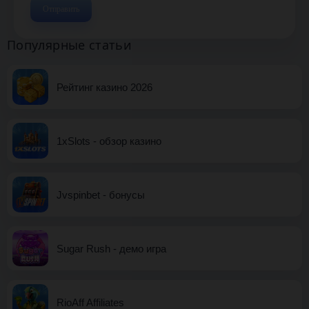
Популярные статьи
Рейтинг казино 2026
1xSlots - обзор казино
Jvspinbet - бонусы
Sugar Rush - демо игра
RioAff Affiliates