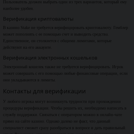
Пользователь должен выбрать один из трех вариантов, который ему
наиболее удобен.
Верификация криптовалюты
В казино Stake не требуется верифицировать криптовалюту. Гемблер
может пополнять с ее помощью счет и выводить средства.
Единственное, он столкнется с общими лимитами, которые
действуют на его аккаунте.
Верификация электронных кошельков
Электронный кошелек также не требуется верифицировать. Игрок
может совершать с его помощью любые финансовые операции, если
они укладываются в лимиты.
Контакты для верификации
У любого игрока могут возникнуть трудности при прохождении
процедуры верификации. Чтобы решить их, необходимо написать в
службу поддержки. Связаться с оператором можно в онлайн-чате
прямо на сайте казино. Однако далеко не факт, что данный
специалист сможет сразу разобраться в вопросе и дать правильный