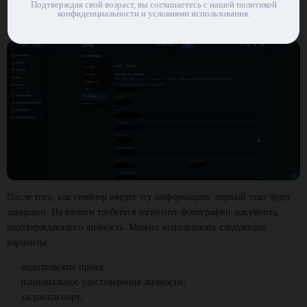
Подтверждая свой возраст, вы соглашаетесь с нашей политикой
род занятий;
конфиденциальности и условиями использования.
опыт работы.
После того, как гемблер введет эту информацию, первый этап будет
завершен. На втором требуется загрузить фотографии документа,
подтверждающего личность. Можно использовать следующие
варианты:
водительские права;
национальное удостоверение личности;
загранпаспорт;