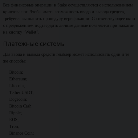
Все финансовые операции в Stake осуществляются с использованием
криптовалют. Чтобы иметь возможность ввода и вывода средств,
требуется выполнить процедуру верификации. Соответствующее окно
с предложением подтвердить личные данные появляется при нажатии
на кнопку “Wallet”.
Платежные системы
Для ввода и вывода средств гемблер может использовать одни и те
же способы:
Bitcoin;
Ethereum;
Litecoin;
Tether USDT;
Dogecoin;
Bitcoin Cash;
Ripple;
EOS;
Tron;
Binance Coin;