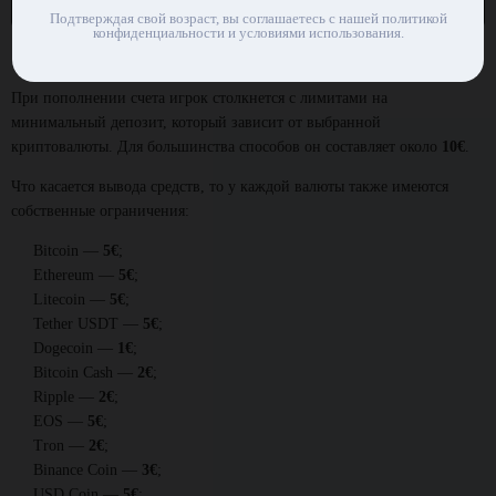
Подтверждая свой возраст, вы соглашаетесь с нашей политикой
конфиденциальности и условиями использования.
Минимальный депозит и вывод
При пополнении счета игрок столкнется с лимитами на
минимальный депозит, который зависит от выбранной
криптовалюты. Для большинства способов он составляет около
10€
.
Что касается вывода средств, то у каждой валюты также имеются
собственные ограничения:
Bitcoin —
5€
;
Ethereum —
5€
;
Litecoin —
5€
;
Tether USDT —
5€
;
Dogecoin —
1€
;
Bitcoin Cash —
2€
;
Ripple —
2€
;
EOS —
5€
;
Tron —
2€
;
Binance Coin —
3€
;
USD Coin —
5€
;