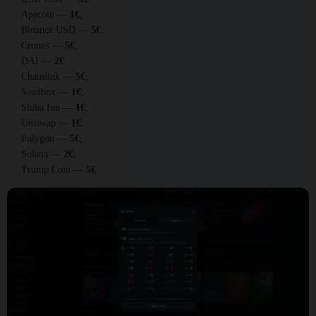
Apecoin —
1€
;
Binance USD —
5€
;
Cronos —
5€
;
DAI —
2€
;
Chainlink —
5€
;
Sandbox —
1€
;
Shiba Inu —
1€
;
Uniswap —
1€
;
Polygon —
5€
;
Solana —
2€
;
Trump Coin —
5€
.