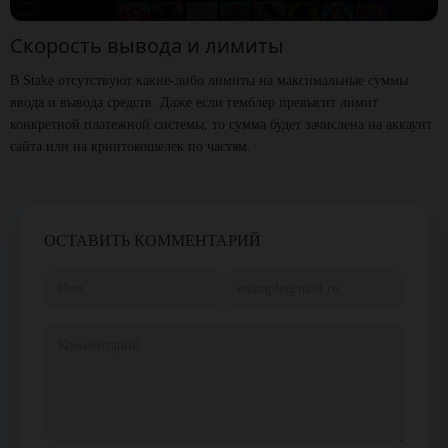
Скорость вывода и лимиты
В Stake отсутствуют какие-либо лимиты на максимальные суммы
ввода и вывода средств. Даже если гемблер превысит лимит
конкретной платежной системы, то сумма будет зачислена на аккаунт
сайта или на криптокошелек по частям.
ОСТАВИТЬ КОММЕНТАРИЙ