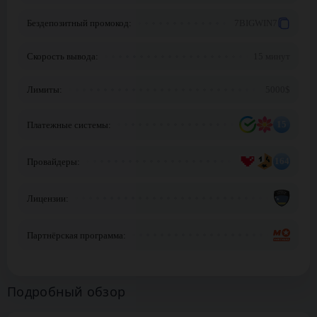
Бездепозитный промокод:
7BIGWIN7
Скорость вывода:
15 минут
Лимиты:
5000$
15
Платежные системы:
164
Провайдеры:
Лицензии:
Партнёрская программа:
Подробный обзор