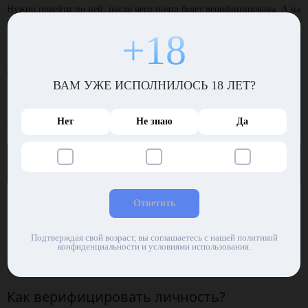
Нужно перейти по ней, после чего почта будет верифицирована. А на
номер поступит сообщение с кодом. Он указывается на сайте.
+18
Что нужно верифицировать для вывода
денег?
ВАМ УЖЕ ИСПОЛНИЛОСЬ 18 ЛЕТ?
Как говорилось выше, верификация в Mostbet является очень простой.
Гемблеру потребуется лишь предоставить личные данные. Более того,
ему не нужно загружать какие-либо фотографии.
Нет
Не знаю
Да
Ответить
Подтверждая свой возраст, вы соглашаетесь с нашей политикой
конфиденциальности и условиями использования.
Как верифицировать личность?