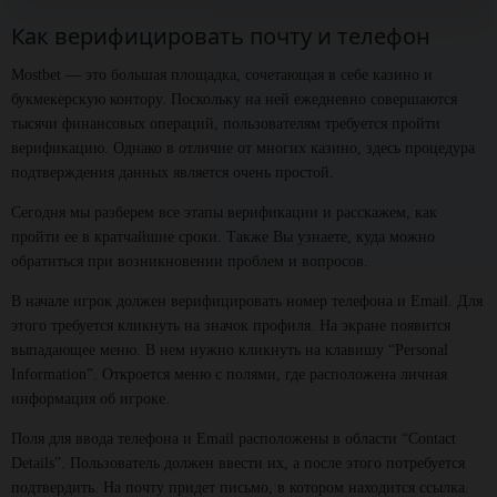
Как верифицировать почту и телефон
Mostbet — это большая площадка, сочетающая в себе казино и
букмекерскую контору. Поскольку на ней ежедневно совершаются
тысячи финансовых операций, пользователям требуется пройти
верификацию. Однако в отличие от многих казино, здесь процедура
подтверждения данных является очень простой.
Сегодня мы разберем все этапы верификации и расскажем, как
пройти ее в кратчайшие сроки. Также Вы узнаете, куда можно
обратиться при возникновении проблем и вопросов.
В начале игрок должен верифицировать номер телефона и Email. Для
этого требуется кликнуть на значок профиля. На экране появится
выпадающее меню. В нем нужно кликнуть на клавишу “Personal
Information”. Откроется меню с полями, где расположена личная
информация об игроке.
Поля для ввода телефона и Email расположены в области “Contact
Details”. Пользователь должен ввести их, а после этого потребуется
подтвердить. На почту придет письмо, в котором находится ссылка.