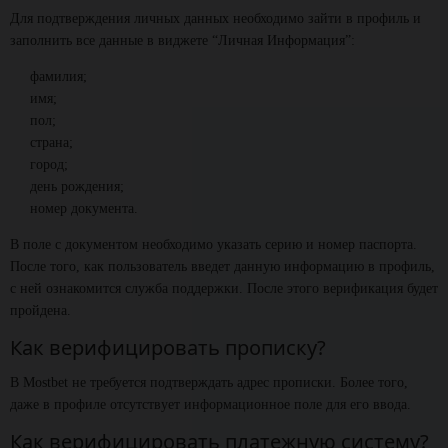
Для подтверждения личных данных необходимо зайти в профиль и
заполнить все данные в виджете “Личная Информация”:
фамилия;
имя;
пол;
страна;
город;
день рождения;
номер документа.
В поле с документом необходимо указать серию и номер паспорта.
После того, как пользователь введет данную информацию в профиль,
с ней ознакомится служба поддержки. После этого верификация будет
пройдена.
Как верифицировать прописку?
В Mostbet не требуется подтверждать адрес прописки. Более того,
даже в профиле отсутствует информационное поле для его ввода.
Как верифицировать платежную систему?