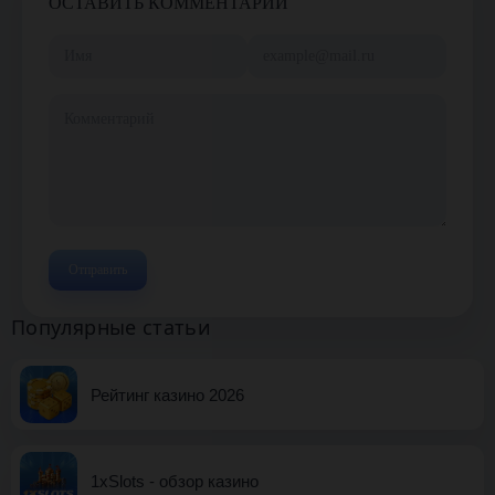
ОСТАВИТЬ КОММЕНТАРИЙ
Популярные статьи
Рейтинг казино 2026
1xSlots - обзор казино