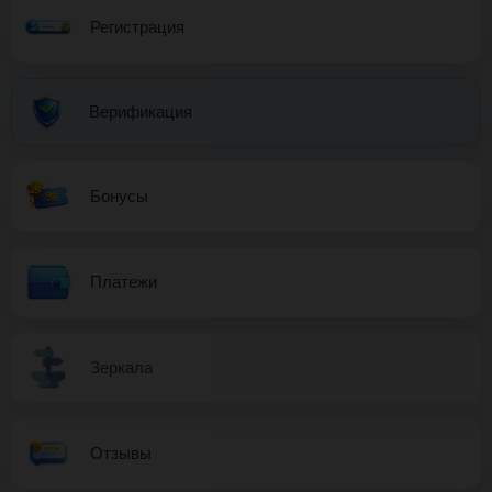
Регистрация
Верификация
Бонусы
Платежи
Зеркала
Отзывы