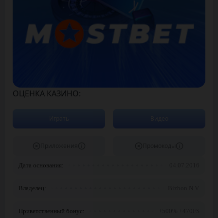
ОЦЕНКА КАЗИНО:
Играть
Видео
Приложения
Промокоды
Дата основания:
04.07.2016
Владелец:
Bizbon N.V.
Приветственный бонус:
+500% +470FS