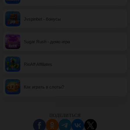
Jvspinbet - бонусы
Sugar Rush - демо игра
RioAff Affiliates
Как играть в слоты?
ПОДЕЛИТЬСЯ