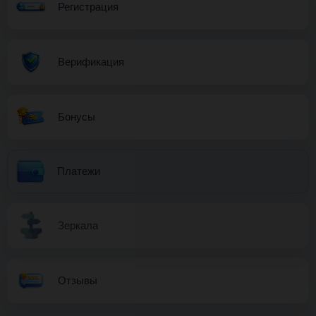
Регистрация
Верификация
Бонусы
Платежи
Зеркала
Отзывы