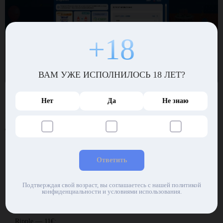
+18
ВАМ УЖЕ ИСПОЛНИЛОСЬ 18 ЛЕТ?
Минимальный депозит и вывод
Нет
Да
Не знаю
В Mostbet действуют следующие ограничения на минимальный
депозит:
система быстрых платежей (СБП по QR-коду) — 20€;
перевод на Альфа-Банк — 30€;
Ответить
перевод на ВТБ Банк — 10€;
перевод на Т-Банк (пополнение в 3 шага) — 5€;
Подтверждая свой возраст, вы соглашаетесь с нашей политикой
перевод на Т-Банк — 10€;
конфиденциальности и условиями использования.
перевод на Сбербанк — 30€;
Piastrix — 5€;
Ripple — 11€;