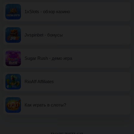
1xSlots - обзор казино
Jvspinbet - бонусы
Sugar Rush - демо игра
RioAff Affiliates
Как играть в слоты?