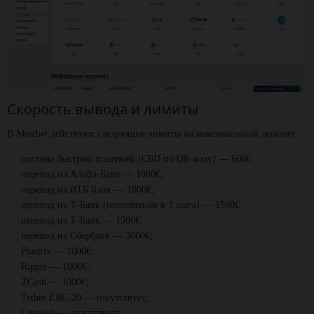
Скорость вывода и лимиты
В Mostbet действуют следующие лимиты на максимальный депозит:
система быстрых платежей (СБП по QR-коду) — 600€;
перевод на Альфа-Банк — 1000€;
перевод на ВТБ Банк — 1000€;
перевод на Т-Банк (пополнение в 3 шага) — 1500€;
перевод на Т-Банк — 1500€;
перевод на Сбербанк — 3000€;
Piastrix — 1000€;
Ripple — 1000€;
ZCash — 1000€;
Tether ERC-20 — отсутствует;
Litecoin — отсутствует;