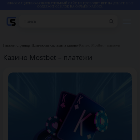
ИНФОРМАЦИОННО-РАЗВЛЕКАТЕЛЬНЫЙ САЙТ, НЕ ПРОВОДИТ ИГР НА ДЕНЬГИ И НЕ
СОДЕРЖИТ ССЫЛОК НА ОНЛАЙН КАЗИНО.
Поиск
РЕЙТИНГИ
Главная страница
•
Платежные системы в казино
•
Казино Mostbet – платежи
Казино Mostbet – платежи
КАЗИНО
ИГРЫ
СТАТЬИ
ВИДЕО