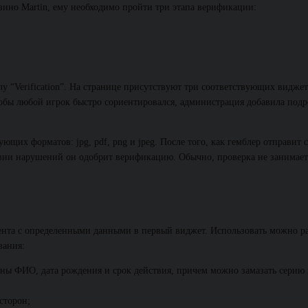
зино Martin, ему необходимо пройти три этапа верификации:
лу “Verification”. На странице присутствуют три соответствующих виджет
обы любой игрок быстро сориентировался, администрация добавила под
ющих форматов: jpg, pdf, png и jpeg. После того, как гемблер отправит 
вии нарушений он одобрит верификацию. Обычно, проверка не занимае
ента с определенными данными в первый виджет. Использовать можно р
вания:
идны ФИО, дата рождения и срок действия, причем можно замазать серию
сторон;