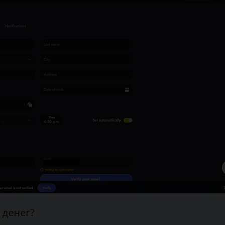
 денег?