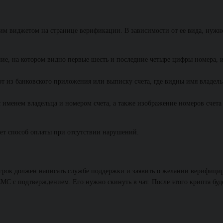
им виджетом на странице верификации. В зависимости от ее вида, нужн
ие, на котором видно первые шесть и последние четыре цифры номера, 
 из банковского приложения или выписку счета, где видны имя владель
 именем владельца и номером счета, а также изображение номеров счета
т способ оплаты при отсутствии нарушений.
грок должен написать службе поддержки и заявить о желании верифици
МС с подтверждением. Его нужно скинуть в чат. После этого крипта буд