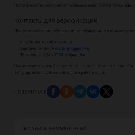
Подтверждение электронного кошелька выполняется также, как 
Контакты для верификации
При возникновении вопросов по верификации игрок может связ
онлайн-чат на сайте казино;
электронная почта
martin@support.win
;
Telegram — @MARTIN_support_bot.
Важно отметить, что быстрее всего специалист ответит в онлайн-
Telegram может занимать до одного рабочего дня.
ПОДЕЛИТЬСЯ
ОСТАВИТЬ КОММЕНТАРИЙ