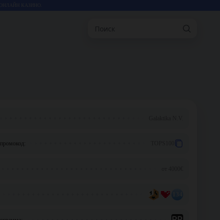
ОНЛАЙН КАЗИНО.
Поиск
Galaktika N.V.
 промокод:
TOPS100
от 4000€
134
рограмма: