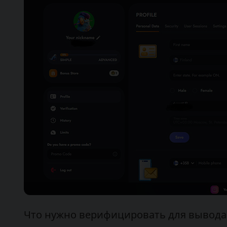
Что нужно верифицировать для вывода