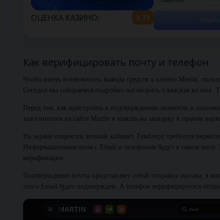
ОЦЕНКА КАЗИНО:
9.73
Играт
Как верифицировать почту и телефон
Чтобы иметь возможность вывода средств в казино Martin, польз
Сегодня мы собираемся подробно поговорить о каждом из них. Т
Перед тем, как приступить к подтверждению личности и платежн
залогиниться на сайте Martin и нажать на аватарку в правом вер
На экране откроется личный кабинет. Гемблеру требуется перейти
Информационные поля с Email и телефоном будут в самом низу. 
верификации.
Подтверждение почты представляет собой отправку письма, в ко
этого Email будет подтвержден. А телефон верифицируется отпра