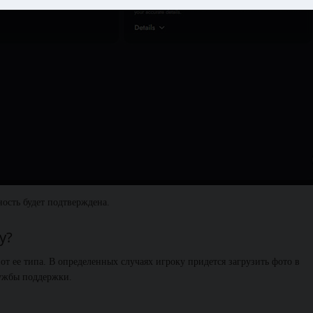
ость будет подтверждена.
у?
т ее типа. В определенных случаях игроку придется загрузить фото в
лужбы поддержки.