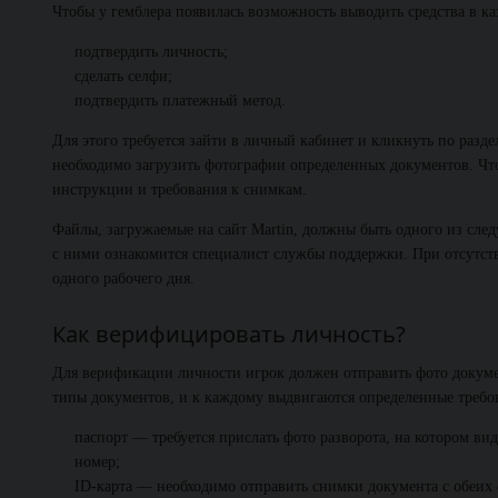
Чтобы у гемблера появилась возможность выводить средства в ка
подтвердить личность;
сделать селфи;
подтвердить платежный метод.
Для этого требуется зайти в личный кабинет и кликнуть по разде
необходимо загрузить фотографии определенных документов. Чт
инструкции и требования к снимкам.
Файлы, загружаемые на сайт Martin, должны быть одного из следу
с ними ознакомится специалист службы поддержки. При отсутст
одного рабочего дня.
Как верифицировать личность?
Для верификации личности игрок должен отправить фото докум
типы документов, и к каждому выдвигаются определенные требо
паспорт — требуется прислать фото разворота, на котором в
номер;
ID-карта — необходимо отправить снимки документа с обеих 