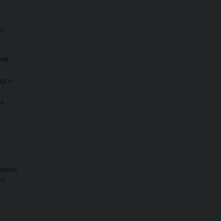
о
имя
ца и
 и
ровать
ет