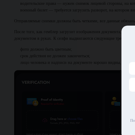
водительские права — нужен снимок лицевой стороны, на кот
военный билет — требуется загрузить разворот, на котором в
Отправляемые снимки должны быть четкими, все данные обязаны 
После того, как гемблер загрузит изображения документа, ему н
документом в руках. К селфи выдвигаются следующие требовани
фото должно быть цветным;
срок действия не должен закончиться;
лицо человека и надписи на документе хорошо видны, ничем 
По