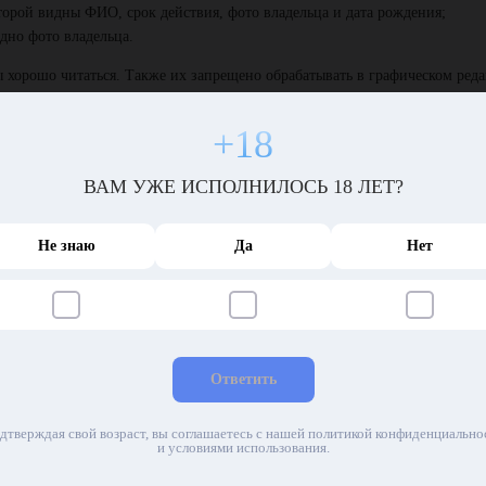
орой видны ФИО, срок действия, фото владельца и дата рождения;
идно фото владельца.
хорошо читаться. Также их запрещено обрабатывать в графическом реда
ужно прислать селфи. На нем необходимо сфотографировать себя с данны
+18
я:
ВАМ УЖЕ ИСПОЛНИЛОСЬ 18 ЛЕТ?
не перекрываются.
Не знаю
Да
Нет
Ответить
дтверждая свой возраст, вы соглашаетесь с нашей политикой конфиденциально
и условиями использования.