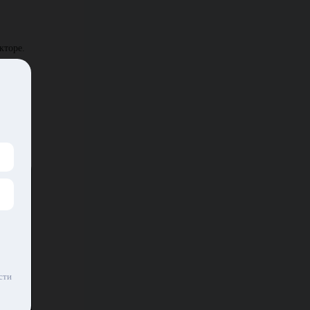
кторе.
м
сти