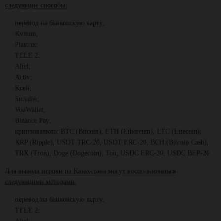
следующие способы:
перевод на банковскую карту;
Kvitum;
Piastrix;
TELE 2;
Altel;
Activ;
Kcell;
Билайн;
VouWallet;
Binance Pay;
криптовалюта: BTC (Bitcoin), ETH (Ethereum), LTC (Litecoin),
XRP (Ripple), USDT TRC-20, USDT ERC-20, BCH (Bitcoin Cash),
TRX (Tron), Doge (Dogecoin), Ton, USDC ERC-20, USDC BEP-20.
Для вывода игроки из Казахстана могут воспользоваться
следующими методами:
перевод на банковскую карту;
TELE 2;