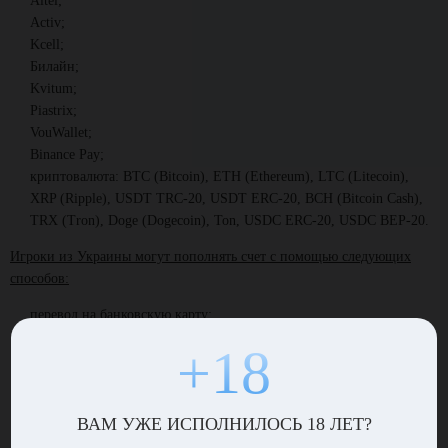
Altel;
Activ;
Kcell;
Билайн;
Kvitum;
Piastrix;
VouWallet;
Binance Pay;
криптовалюта: BTC (Bitcoin), ETH (Ethereum), LTC (Litecoin),
XRP (Ripple), USDT TRC-20, USDT ERC-20, BCH (Bitcoin Cash),
TRX (Tron), Doge (Dogecoin), Ton, USDC ERC-20, USDC BEP-20.
Игроки из Украины могут пополнять счет с помощью следующих
способов:
перевод на банковскую карту;
PrivatBank (p2p);
+18
GG Bank;
Skrill;
Neteller;
ВАМ УЖЕ ИСПОЛНИЛОСЬ 18 ЛЕТ?
криптовалюта: BTC (Bitcoin), ETH (Ethereum), LTC (Litecoin),
XRP (Ripple), USDT TRC-20, USDT ERC-20, BCH (Bitcoin Cash),