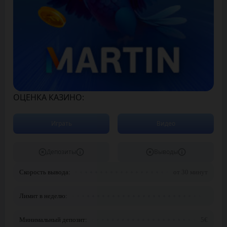
ОЦЕНКА КАЗИНО:
Играть
Видео
Депозиты
Выводы
Скорость вывода:
от 30 минут
Лимит в неделю:
Минимальный депозит:
5€