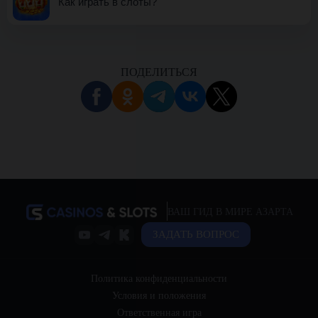
Как играть в слоты?
ПОДЕЛИТЬСЯ
ВАШ ГИД В МИРЕ АЗАРТА
ЗАДАТЬ ВОПРОС
Политика конфиденциальности
Условия и положения
Ответственная игра