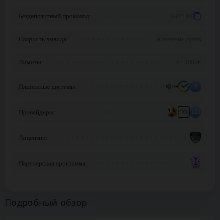
Бездепозитный промокод:
GTP100
Скорость вывода:
в течение суток
Лимиты:
от 3000€
9
Платежные системы:
125
Провайдеры:
Лицензии:
Партнёрская программа:
Подробный обзор