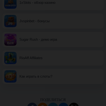
1xSlots - обзор казино
Jvspinbet - бонусы
Sugar Rush - демо игра
RioAff Affiliates
Как играть в слоты?
ПОДЕЛИТЬСЯ