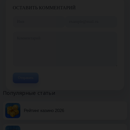
ОСТАВИТЬ КОММЕНТАРИЙ
Популярные статьи
Рейтинг казино 2026