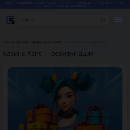
ИНФОРМАЦИОННО-РАЗВЛЕКАТЕЛЬНЫЙ САЙТ, НЕ ПРОВОДИТ ИГР НА ДЕНЬГИ И НЕ
СОДЕРЖИТ ССЫЛОК НА ОНЛАЙН КАЗИНО.
Поиск
РЕЙТИНГИ
Главная страница
•
Верификация в казино
•
Казино Kent — верификация
Казино Kent — верификация
КАЗИНО
ИГРЫ
СТАТЬИ
ВИДЕО