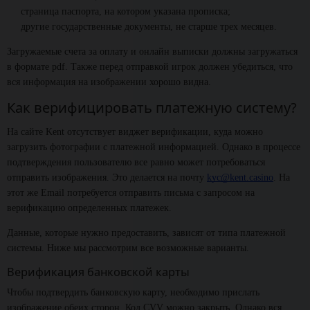
страница паспорта, на котором указана прописка;
другие государственные документы, не старше трех месяцев.
Загружаемые счета за оплату и онлайн выписки должны загружаться
в формате pdf. Также перед отправкой игрок должен убедиться, что
вся информация на изображении хорошо видна.
Как верифицировать платежную систему?
На сайте Kent отсутствует виджет верификации, куда можно
загрузить фотографии с платежной информацией. Однако в процессе
подтверждения пользователю все равно может потребоваться
отправить изображения. Это делается на почту
kyc@kent.casino
. На
этот же Email потребуется отправить письма с запросом на
верификацию определенных платежек.
Данные, которые нужно предоставить, зависят от типа платежной
системы. Ниже мы рассмотрим все возможные варианты.
Верификация банковской карты
Чтобы подтвердить банковскую карту, необходимо прислать
изображение обеих сторон. Код CVV можно закрыть. Однако вся