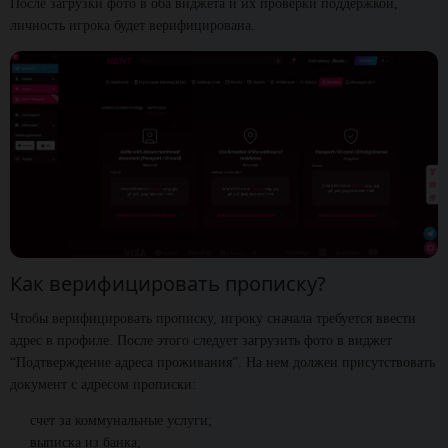
После загрузки фото в оба виджета и их проверки поддержкой,
личность игрока будет верифицирована.
Как верифицировать прописку?
Чтобы верифицировать прописку, игроку сначала требуется ввести
адрес в профиле. После этого следует загрузить фото в виджет
“Подтверждение адреса проживания”. На нем должен присутствовать
документ с адресом прописки:
счет за коммунальные услуги;
выписка из банка;