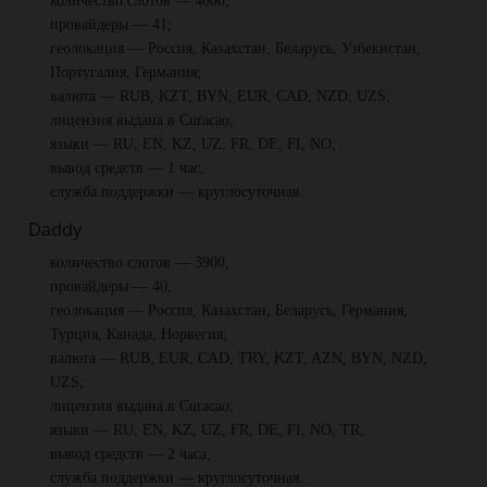
количество слотов — 4000;
провайдеры — 41;
геолокация — Россия, Казахстан, Беларусь, Узбекистан,
Португалия, Германия;
валюта — RUB, KZT, BYN, EUR, CAD, NZD, UZS;
лицензия выдана в Curacao;
языки — RU, EN, KZ, UZ, FR, DE, FI, NO;
вывод средств — 1 час;
служба поддержки — круглосуточная.
Daddy
количество слотов — 3900;
провайдеры — 40;
геолокация — Россия, Казахстан, Беларусь, Германия,
Турция, Канада, Норвегия;
валюта — RUB, EUR, CAD, TRY, KZT, AZN, BYN, NZD,
UZS;
лицензия выдана в Curacao;
языки — RU, EN, KZ, UZ, FR, DE, FI, NO, TR;
вывод средств — 2 часа;
служба поддержки — круглосуточная.