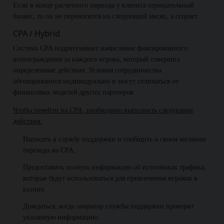
Если в конце расчетного периода у клиента отрицательный
баланс, то он не переносится на следующий месяц, а сгорает.
CPA / Hybrid
Система CPA подразумевает начисление фиксированного
вознаграждения за каждого игрока, который совершил
определенные действия. Условия сотрудничества
обговариваются индивидуально и могут отличаться от
финансовых моделей других партнеров.
Чтобы перейти на CPA, необходимо выполнить следующие
действия:
Написать в службу поддержки и сообщить о своем желании
перехода на CPA.
Предоставить полную информацию об источниках трафика,
которые будут использоваться для привлечения игроков в
казино.
Дождаться, когда оператор службы поддержки проверит
указанную информацию.