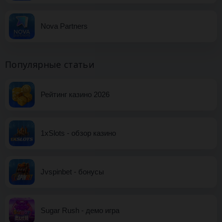
Nova Partners
Популярные статьи
Рейтинг казино 2026
1xSlots - обзор казино
Jvspinbet - бонусы
Sugar Rush - демо игра