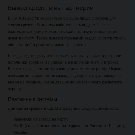
Вывод средств из партнерки
В Cat Affs доступно довольно большое число способов для
снятия средств. В личном кабинете есть виджет баланса,
благодаря которому можно отслеживать текущее количество
денег на счету. Также имеется отдельный раздел со статистикой,
обновляемой в режиме реального времени.
Вывод средств доступен игрокам, которые указали в профиле
источники трафика и привели в казино минимум 5 игроков.
Выплаты осуществляются в конце расчетного периода. Игроку
необходимо набрать минимальную сумму и создать заявку на
вывод не позднее, чем за два дня до начала нового расчетного
периода.
Платежные системы
Для снятия средств в Cat Affs доступны следующие способы:
банковский перевод на карту;
Skrill (способ недоступен на территории России и Швеции);
Neteller;