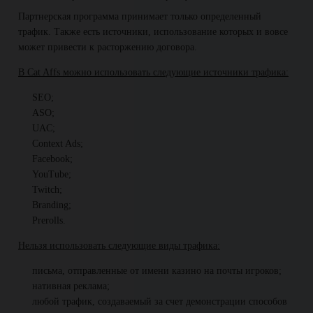
Партнерская программа принимает только определенный
трафик. Также есть источники, использование которых и вовсе
может привести к расторжению договора.
В Cat Affs можно использовать следующие источники трафика:
SEO;
ASO;
UAC;
Context Ads;
Facebook;
YouTube;
Twitch;
Branding;
Prerolls.
Нельзя использовать следующие виды трафика:
письма, отправленные от имени казино на почты игроков;
нативная реклама;
любой трафик, создаваемый за счет демонстрации способов