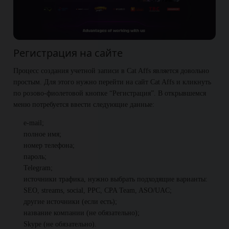
Регистрация на сайте
Процесс создания учетной записи в Cat Affs является довольно
простым. Для этого нужно перейти на сайт Cat Affs и кликнуть
по розово-фиолетовой кнопке “Регистрация”. В открывшемся
меню потребуется ввести следующие данные:
e-mail;
полное имя;
номер телефона;
пароль;
Telegram;
источники трафика, нужно выбрать подходящие варианты:
SEO, streams, social, PPC, CPA Team, ASO/UAC;
другие источники (если есть);
название компании (не обязательно);
Skype (не обязательно).