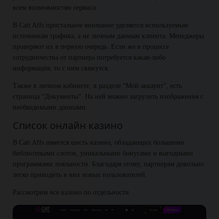
всем возможностям сервиса.
В Catt Affs пристальное внимание уделяется используемым
источникам трафика, а не личным данным клиента. Менеджеры
проверяют их в первую очередь. Если же в процессе
сотрудничества от партнера потребуется какая-либо
информация, то с ним свяжутся.
Также в личном кабинете, в разделе “Мой аккаунт”, есть
страница “Документы”. На ней можно загрузить изображения с
необходимыми данными.
Список онлайн казино
В Catt Affs имеется шесть казино, обладающих большими
библиотеками слотов, уникальными бонусами и выгодными
программами лояльности. Благодаря этому, партнерам довольно
легко приводить в них новых пользователей.
Рассмотрим все казино по отдельности.