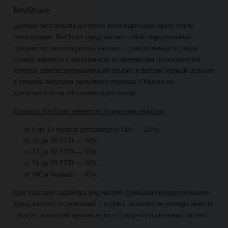
RevShare
Данный вид оплаты доступен всем партнерам сразу после
регистрации. RevShare представляет собой определенный
процент от чистого дохода казино с привлеченных игроков.
Ставка меняется в зависимости от количества пользователей,
которые зарегистрировались по ссылке и внесли первый депозит
в течение текущего расчетного периода. Обычно по
длительности он составляет один месяц.
Процент RevShare меняется следующим образом:
от 0 до 15 первых депозитов (FTD) — 25%;
от 16 до 30 FTD — 30%;
от 31 до 50 FTD — 35%;
от 51 до 99 FTD — 40%;
от 100 и больше — 45%.
При подсчете заработка под чистой прибылью подразумевается
доход казино, полученный с игрока, за вычетом размера вывода
средств, комиссий провайдеров и процента платежных систем.