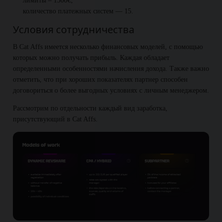
лимиты – 1500€;
количество платежных систем — 15.
Условия сотрудничества
В Cat Affs имеется несколько финансовых моделей, с помощью
которых можно получать прибыль. Каждая обладает
определенными особенностями начисления дохода. Также важно
отметить, что при хороших показателях партнер способен
договориться о более выгодных условиях с личным менеджером.
Рассмотрим по отдельности каждый вид заработка,
присутствующий в Cat Affs.