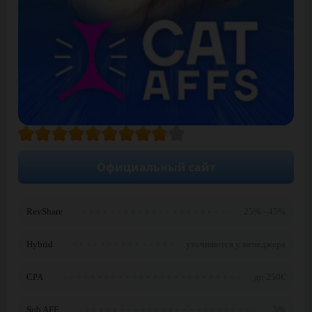
Официальный сайт
RevShare
25% - 45%
Hybrid
уточняются у менеджера
CPA
до 250€
Sub AFF
5%