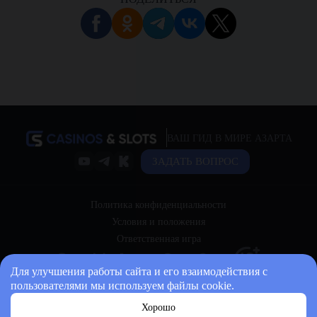
ВАШ ГИД В МИРЕ АЗАРТА
ЗАДАТЬ ВОПРОС
Политика конфиденциальности
Условия и положения
Ответственная игра
Для улучшения работы сайта и его взаимодействия с
пользователями мы используем файлы cookie.
© 2026 casinos-and-slots.bet Все права защищены.
Хорошо
info@casinos-and-slots.bet