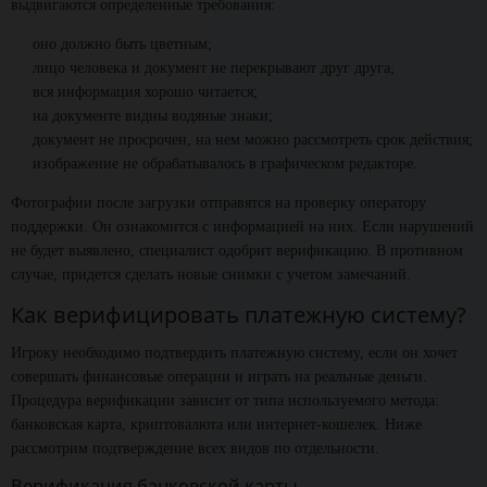
выдвигаются определенные требования:
оно должно быть цветным;
лицо человека и документ не перекрывают друг друга;
вся информация хорошо читается;
на документе видны водяные знаки;
документ не просрочен, на нем можно рассмотреть срок действия;
изображение не обрабатывалось в графическом редакторе.
Фотографии после загрузки отправятся на проверку оператору
поддержки. Он ознакомится с информацией на них. Если нарушений
не будет выявлено, специалист одобрит верификацию. В противном
случае, придется сделать новые снимки с учетом замечаний.
Как верифицировать платежную систему?
Игроку необходимо подтвердить платежную систему, если он хочет
совершать финансовые операции и играть на реальные деньги.
Процедура верификации зависит от типа используемого метода:
банковская карта, криптовалюта или интернет-кошелек. Ниже
рассмотрим подтверждение всех видов по отдельности.
Верификация банковской карты