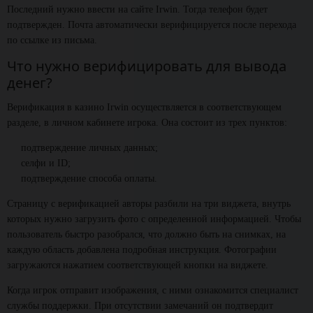
Последний нужно ввести на сайте Irwin. Тогда телефон будет
подтвержден. Почта автоматически верифицируется после перехода
по ссылке из письма.
Что нужно верифицировать для вывода
денег?
Верификация в казино Irwin осуществляется в соответствующем
разделе, в личном кабинете игрока. Она состоит из трех пунктов:
подтверждение личных данных;
селфи и ID;
подтверждение способа оплаты.
Страницу с верификацией авторы разбили на три виджета, внутрь
которых нужно загрузить фото с определенной информацией. Чтобы
пользователь быстро разобрался, что должно быть на снимках, на
каждую область добавлена подробная инструкция. Фотографии
загружаются нажатием соответствующей кнопки на виджете.
Когда игрок отправит изображения, с ними ознакомится специалист
службы поддержки. При отсутствии замечаний он подтвердит