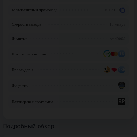
Бездепозитный промокод:
TOPS100
Скорость вывода:
15 минут
Лимиты:
от 4000$
16
Платежные системы:
130
Провайдеры:
Лицензии:
Партнёрская программа:
Подробный обзор