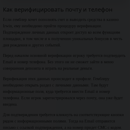
Как верифицировать почту и телефон
Если гемблер хочет пополнять счет и выводить средства в казино
Irwin, ему необходимо пройти процедуру верификации.
Подтверждение личных данных откроет доступ ко всем функциям
площадки, в том числе и к получению уникальных бонусов в честь
дня рождения и других событий.
Перед началом основной верификации игроку требуется подтвердить
Email и номер телефона. Без этого он не сможет зайти в меню
совершения депозита и играть на реальные деньги.
Верификация этих данных происходит в профиле. Гемблеру
необходимо открыть раздел с личными данными. Там будут
информационные поля, куда требуется ввести Email и номер
телефона. Если игрок зарегистрировался через почту, она уже будет
введена.
Для подтверждения требуется кликнуть на соответствующие кнопки
рядом с информационными полями. Тогда на Email отправится
письмо с ссылкой подтверждения, а на номер придет СМС с кодом.