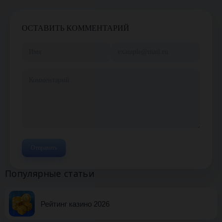
ОСТАВИТЬ КОММЕНТАРИЙ
Популярные статьи
Рейтинг казино 2026