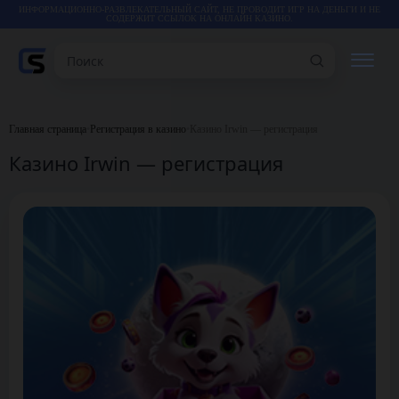
ИНФОРМАЦИОННО-РАЗВЛЕКАТЕЛЬНЫЙ САЙТ, НЕ ПРОВОДИТ ИГР НА ДЕНЬГИ И НЕ
СОДЕРЖИТ ССЫЛОК НА ОНЛАЙН КАЗИНО.
Поиск
РЕЙТИНГИ
Главная страница
•
Регистрация в казино
•
Казино Irwin — регистрация
Казино Irwin — регистрация
КАЗИНО
ИГРЫ
СТАТЬИ
ВИДЕО