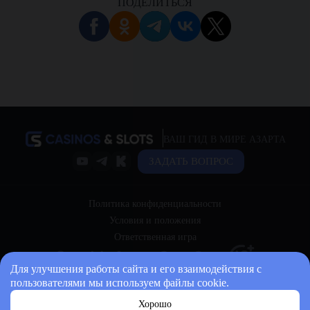
ПОДЕЛИТЬСЯ
ВАШ ГИД В МИРЕ АЗАРТА
ЗАДАТЬ ВОПРОС
Политика конфиденциальности
Условия и положения
Ответственная игра
Для улучшения работы сайта и его взаимодействия с
пользователями мы используем файлы cookie.
© 2026 casinos-and-slots.bet Все права защищены.
Хорошо
info@casinos-and-slots.bet