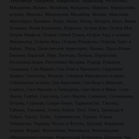
Люксембург, Маврикий, Мавритания, Мадагаскар, Республика
Македония, Малави, Малайзия, Мальдивы, Марокко, Маршалловы
острова, Мексика, Микронезия, Мозамбик, Монако, Монголия,
Монтсеррат, Наимбия, Науру, Непал, Нигер, Нигерия, Ниуэ, Новая
Зеландия, Новая Каледония, Норвегия, Остров Буве, Остров Мэн,
Остров Норфолк, Остров Святой Елены, Остров Херд и острова
Макдональд, Острова Кука, Острова Рождества, Острова Теркс и
Кайкос, Палау, Палестинские территории, Панама, Папуа-Новая
Гвинеия, Парагвай, Перу, Питкэрн, Польша, Португалия,
Республика Корея, Республика Молдова, Руанда, Румыния,
Сальвадор, Сан-Марино, Сан-Томе и Принсипи, Саудовская
Аравия, Свазиленд, Ватикан, Северные Марианские острова,
Сейшельские острова, Сен-Бартельми, Сен-Пьер и Микелон,
Сенегал, Сент-Винсент и Гренадины, Сент-Китс и Невис, Сент-
Люсия, Сербия, Сингапур, Синт-Мартен, Словения, Соломоновы
Острова, Суринам, Сьерра-Леоне, Таджикистан, Таиланд,
Тайвань, Танзания, Тимор-Лешти, Того, Тонга, Тринидад и
Тобаго, Тувалу, Тунис, Туркменистан, Турция, Уганда,
Узбекистан, Украина, Уоллис и Футуна, Уругвай, Фарерские
острова, Фиджи, Филиппины, Финляндия, Фолклендские
(Мальвинские) острова, Французская Полинезия, Хорватия, Чад,