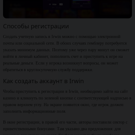
Способы регистрации
Создать учетную запись в Irwin можно с помощью электронной
почты или социальной сети. В обоих случаях гемблеру потребуется
указать минимум данных. Поэтому уже через пару минут он сможет
войти в личный кабинет, пополнить счет и приступить к игре на
реальные деньги. Если у игрока возникнут вопросы, он может
обратиться в круглосуточную службу поддержки.
Как создать аккаунт в Irwin
Чтобы приступить к регистрации в Irwin, необходимо зайти на сайт
казино и кликнуть по зеленой кнопке с соответствующей надписью в
правом верхнем углу. На экране появится окно, где игрок должен
заполнить информационные поля.
В окне регистрации, в правой его части, авторы поставили сектор с
приветственными бонусами. Там указано два предложения: для