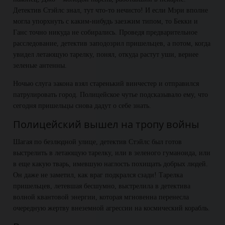
Детектив Стэйлс знал, тут что-то нечисто! И если Мэри вполне
могла упорхнуть с каким-нибудь заезжим типом, то Бекки и
Ганс точно никуда не собирались. Проведя предварительное
расследование, детектив заподозрил пришельцев, а потом, когда
увидел летающую тарелку, понял, откуда растут уши, вернее
зеленые антенны.
Ночью слуга закона взял старенький винчестер и отправился
патрулировать город. Полицейское чутье подсказывало ему, что
сегодня пришельцы снова дадут о себе знать.
Полицейский вышел на тропу войны
Шагая по безлюдной улице, детектив Стэйлс был готов
выстрелить в летающую тарелку, или в зеленого гуманоида, или
в еще какую тварь, имевшую наглость похищать добрых людей.
Он даже не заметил, как враг подкрался сзади! Тарелка
пришельцев, летевшая бесшумно, выстрелила в детектива
волной квантовой энергии, которая мгновенна перенесла
очередную жертву внеземной агрессии на космический корабль.