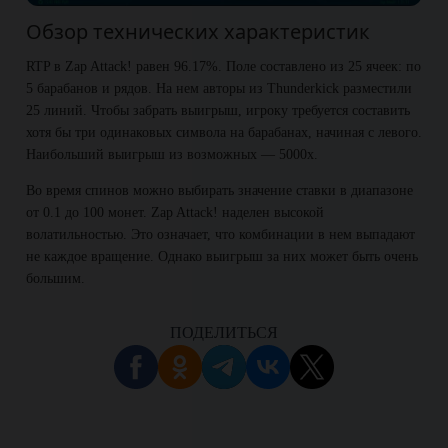
Обзор технических характеристик
RTP в Zap Attack! равен 96.17%. Поле составлено из 25 ячеек: по
5 барабанов и рядов. На нем авторы из Thunderkick разместили
25 линий. Чтобы забрать выигрыш, игроку требуется составить
хотя бы три одинаковых символа на барабанах, начиная с левого.
Наибольший выигрыш из возможных — 5000x.
Во время спинов можно выбирать значение ставки в диапазоне
от 0.1 до 100 монет. Zap Attack! наделен высокой
волатильностью. Это означает, что комбинации в нем выпадают
не каждое вращение. Однако выигрыш за них может быть очень
большим.
ПОДЕЛИТЬСЯ