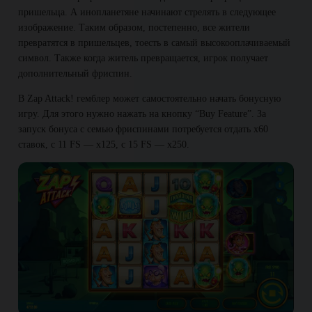
пришельца. А инопланетяне начинают стрелять в следующее
изображение. Таким образом, постепенно, все жители
превратятся в пришельцев, тоесть в самый высокооплачиваемый
символ. Также когда житель превращается, игрок получает
дополнительный фриспин.
В Zap Attack! гемблер может самостоятельно начать бонусную
игру. Для этого нужно нажать на кнопку “Buy Feature”. За
запуск бонуса с семью фриспинами потребуется отдать x60
ставок, с 11 FS — x125, с 15 FS — x250.