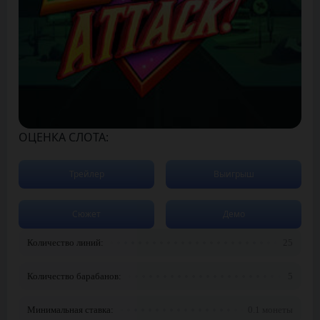
ОЦЕНКА СЛОТА:
Трейлер
Выигрыш
Сюжет
Демо
Количество линий:
25
Количество барабанов:
5
Минимальная ставка:
0.1 монеты