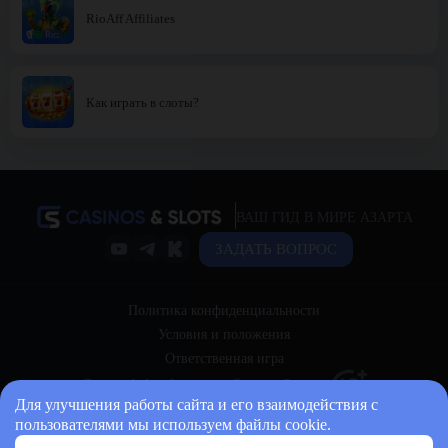
RioAff Affiliates
Как играть в слоты?
ВАШ ГИД В МИРЕ АЗАРТА
ЗАДАТЬ ВОПРОС
Политика конфиденциальности
Условия и положения
Ответственная игра
Для улучшения работы сайта и его взаимодействия с
пользователями мы используем файлы cookie.
© 2026 casinos-and-slots.bet Все права защищены.