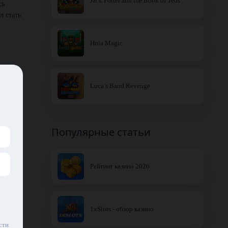
Jack Potter and the Book of Teos
сь
л стать
Hula Magic
тали
буя
Luca’s Band Revenge
я. Но
е,
Популярные статьи
Рейтинг казино 2026
 души,
ься из
1xSlots - обзор казино
сти