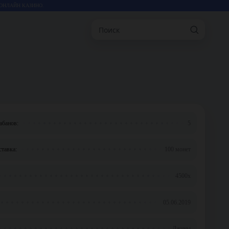
ОНЛАЙН КАЗИНО.
Поиск
абанов:
5
тавка:
100 монет
4500x
05.06.2019
Джины