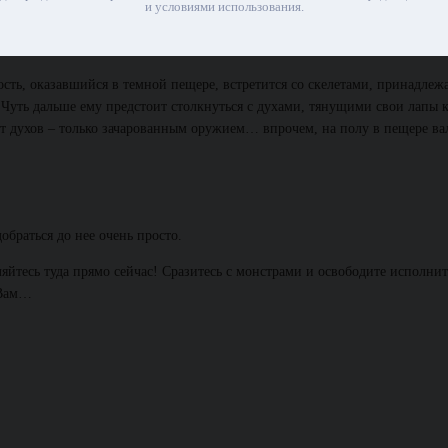
и условиями использования.
 гость, оказавшийся в темной пещере, встретится со скелетами, принадле
Чуть дальше ему предстоит столкнуться с духами, тянущими свои лапы 
от духов – только зачарованным оружием… впрочем, на полу в пещере ва
добраться до нее очень просто.
яйтесь туда прямо сейчас! Сразитесь с монстрами и освободите исполнит
 Вам…