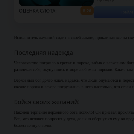
ОЦЕНКА СЛОТА:
8.26
Трейле
Исполнитель желаний сидит в своей лампе, проклиная все на све
Последняя надежда
Человечество погрязло в грехах и пороке, забыв о верховном бог
развлекал себя, окунувшись в море любимых пороков. Какие там б
Верховный бог долго ждал, надеясь, что люди одумаются и перес
океане порока и вскоре погрузились в него настолько, что стали
Бойся своих желаний!
Наконец терпение верховного бога иссякло! Он призвал прокляты
Все, что человек попросит у духа, должно обернуться ему во вре
божественную волю.