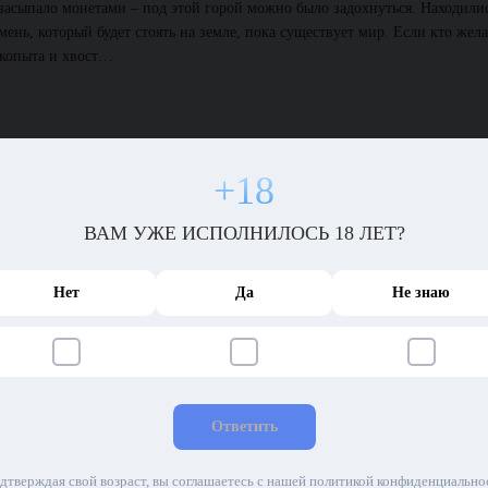
м засыпало монетами – под этой горой можно было задохнуться. Находили
ень, который будет стоять на земле, пока существует мир. Если кто жела
, копыта и хвост…
д людьми, которые страдали от своих желаний – эти злобных созданий с
 вредить людям. Верховный бог узнал об этом и призвал его к себе, тре
+18
ВАМ УЖЕ ИСПОЛНИЛОСЬ 18 ЛЕТ?
 посадил его в лампу, надеясь, что тот посидит в темнице и образумитс
охотно исполнял желания. Разгневанный бог заточил непокорного в ламп
 найдет…
Нет
Да
Не знаю
ыми камнями. А еще тут обитали скелеты, привидения и не упокоенные
в холодные объятия смерти.
Ответить
ющей ямы, а затем упала глубоко на дно. Конечно, джин не может выбрат
свободится. Он по-прежнему не хочет вредить людям, но с удовольствием
дтверждая свой возраст, вы соглашаетесь с нашей политикой конфиденциально
н не делает никакого подвоха, превращающего желаемое в кошмар.