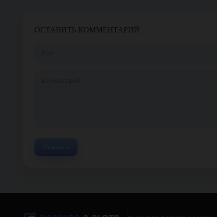
ОСТАВИТЬ КОММЕНТАРИЙ