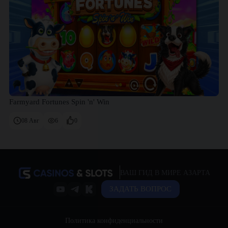
Farmyard Fortunes Spin 'n' Win
08 Авг
6
0
ВАШ ГИД В МИРЕ АЗАРТА
ЗАДАТЬ ВОПРОС
Политика конфиденциальности