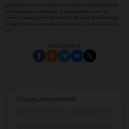
драгоценности в виде животных. Автомат выполняет вращения,
составляя разные комбинации. В определенный момент из
символа лампы вылетает Исполнитель Желаний, активирующий
разные функции: выигрышный множитель, разные виды Wild и
т.д.
ПОДЕЛИТЬСЯ
ОСТАВИТЬ КОММЕНТАРИЙ