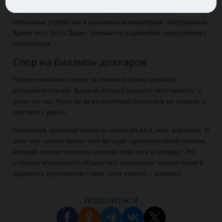
Билл Джонс владел целой сетью компаний, работающих в
индустрии хай-тек и IT. Его предприятия производят
мобильные устройства и различное компьютерное оборудование.
Кроме того, Билл Джонс занимается разработкой программного
обеспечения.
Спор на биллион долларов
Четверо магнатов сидели за столом и громко кричали,
размахивая руками. Каждый пытался доказать свою правоту, и
делал это так, будто он не крупнейший бизнесмен на планете, а
торговец с рынка.
Разумеется, подобные споры не приводят ни к чему хорошему. В
этом зале срочно нужен хотя бы один здравомыслящий человек,
который сможет призвать сильных мира сего к порядку! Это
отличная возможность обзавестись полезными знакомствами и
заработать кругленькую сумму, если повезет – дерзайте!
ПОДЕЛИТЬСЯ