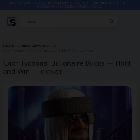
ИНФОРМАЦИОННО-РАЗВЛЕКАТЕЛЬНЫЙ САЙТ, НЕ ПРОВОДИТ ИГР НА ДЕНЬГИ И НЕ
СОДЕРЖИТ ССЫЛОК НА ОНЛАЙН КАЗИНО.
Поиск
РЕЙТИНГИ
Главная страница
•
Сюжеты слотов
•
Слот Tycoons: Billionaire Bucks — Hold and Win — сюжет
КАЗИНО
Слот Tycoons: Billionaire Bucks — Hold
and Win — сюжет
ИГРЫ
СТАТЬИ
ВИДЕО