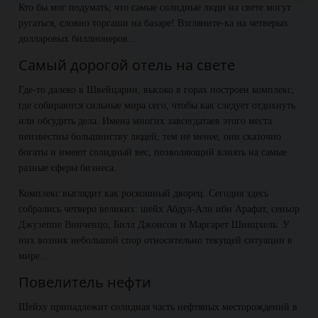
Кто бы мог подумать, что самые солидные люди на свете могут
ругаться, словно торгаши на базаре! Взгляните-ка на четверых
долларовых биллионеров…
Самый дорогой отель на свете
Где-то далеко в Швейцарии, высоко в горах построен комплекс,
где собираются сильные мира сего, чтобы как следует отдохнуть
или обсудить дела. Имена многих завсегдатаев этого места
неизвестны большинству людей, тем не менее, они сказочно
богаты и имеют солидный вес, позволяющий влиять на самые
разные сферы бизнеса.
Комплекс выглядит как роскошный дворец. Сегодня здесь
собрались четверо великих: шейх Абдул-Али ибн Арафат, сеньор
Джузеппе Винченцо, Билл Джонсон и Маргарет Шницхель. У
них возник небольшой спор относительно текущей ситуации в
мире…
Повелитель нефти
Шейху принадлежит солидная часть нефтяных месторождений в