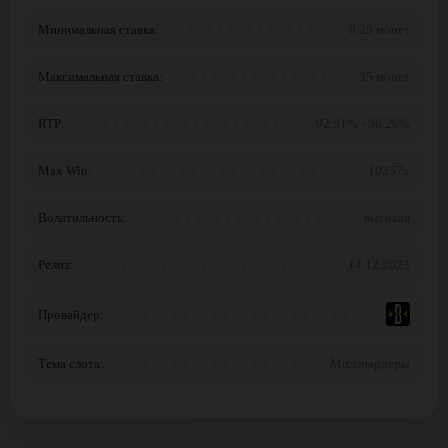
Минимальная ставка:
0.25 монет
Максимальная ставка:
35 монет
RTP:
92.31% - 96.26%
Max Win:
10257x
Волатильность:
высокая
Релиз:
14.12.2023
Провайдер:
Тема слота:
Миллиардеры