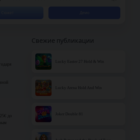
Сюжет
Демо
Свежие публикации
Lucky Easter 27 Hold & Win
годаря
анной
Lucky Arena Hold And Win
Joker Double 81
25€ до
овым