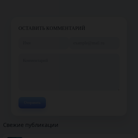
ОСТАВИТЬ КОММЕНТАРИЙ
Свежие публикации