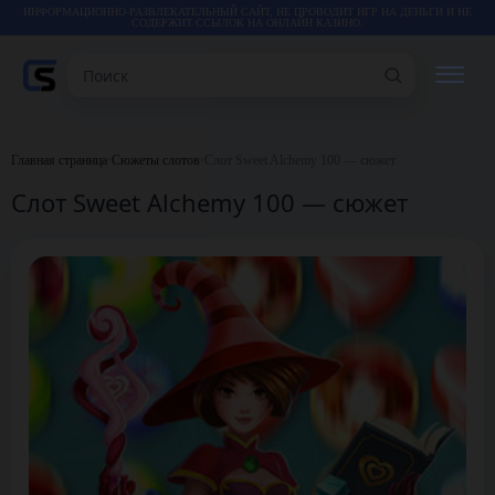
ИНФОРМАЦИОННО-РАЗВЛЕКАТЕЛЬНЫЙ САЙТ, НЕ ПРОВОДИТ ИГР НА ДЕНЬГИ И НЕ
СОДЕРЖИТ ССЫЛОК НА ОНЛАЙН КАЗИНО.
Поиск
РЕЙТИНГИ
Главная страница
•
Сюжеты слотов
•
Слот Sweet Alchemy 100 — сюжет
Слот Sweet Alchemy 100 — сюжет
КАЗИНО
ИГРЫ
СТАТЬИ
ВИДЕО