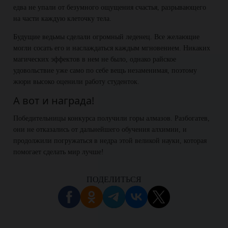
едва не упали от безумного ощущения счастья, разрывающего
на части каждую клеточку тела.
Будущие ведьмы сделали огромный леденец. Все желающие
могли сосать его и наслаждаться каждым мгновением. Никаких
магических эффектов в нем не было, однако райское
удовольствие уже само по себе вещь незаменимая, поэтому
жюри высоко оценили работу студенток.
А вот и награда!
Победительницы конкурса получили горы алмазов. Разбогатев,
они не отказались от дальнейшего обучения алхимии, и
продолжили погружаться в недра этой великой науки, которая
помогает сделать мир лучше!
ПОДЕЛИТЬСЯ