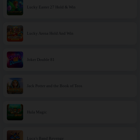
Lucky Easter 27 Hold & Win
Lucky Arena Hold And Win
Joker Double 81
Jack Potter and the Book of Teos
Hula Magic
Luca’s Band Revenge