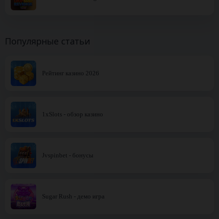
Популярные статьи
Рейтинг казино 2026
1xSlots - обзор казино
Jvspinbet - бонусы
Sugar Rush - демо игра