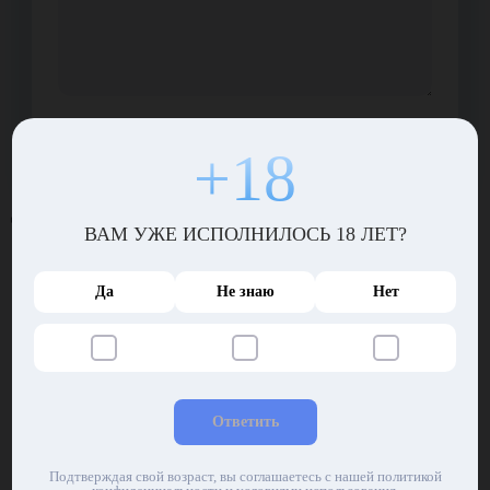
+18
Другие видео
ВАМ УЖЕ ИСПОЛНИЛОСЬ 18 ЛЕТ?
Да
Не знаю
Нет
Ответить
Подтверждая свой возраст, вы соглашаетесь с нашей политикой