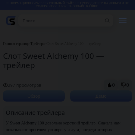
ИНФОРМАЦИОННО-РАЗВЛЕКАТЕЛЬНЫЙ САЙТ, НЕ ПРОВОДИТ ИГР НА ДЕНЬГИ И НЕ
СОДЕРЖИТ ССЫЛОК НА ОНЛАЙН КАЗИНО.
Поиск
РЕЙТИНГИ
Главная страница
•
Трейлеры
•
Слот Sweet Alchemy 100 — трейлер
Слот Sweet Alchemy 100 —
КАЗИНО
трейлер
ИГРЫ
0
0
297 просмотров
СТАТЬИ
Обзор
Демо
Описание трейлера
ВИДЕО
У Sweet Alchemy 100 довольно короткий трейлер. Сначала нам
показывают проселочную дорогу и луга, посреди которых