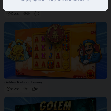
конфиденциальности и условиями использования.
Wolf Prime Diamond X Up
05 Авг
10
0
Golden Railway Journey
05 Авг
8
0