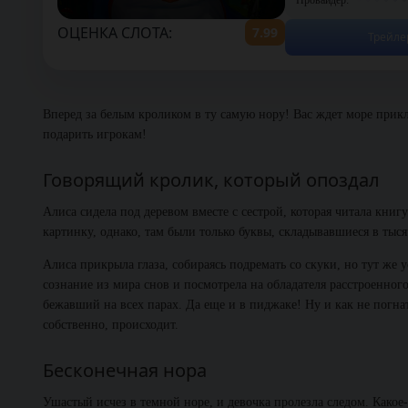
ОЦЕНКА СЛОТА:
7.99
Трейле
Вперед за белым кроликом в ту самую нору! Вас ждет море прикл
подарить игрокам!
Говорящий кролик, который опоздал
Алиса сидела под деревом вместе с сестрой, которая читала книг
картинку, однако, там были только буквы, складывавшиеся в тыс
Алиса прикрыла глаза, собираясь подремать со скуки, но тут же 
сознание из мира снов и посмотрела на обладателя расстроенног
бежавший на всех парах. Да еще и в пиджаке! Ну и как не погнат
собственно, происходит.
Бесконечная нора
Ушастый исчез в темной норе, и девочка пролезла следом. Какое-