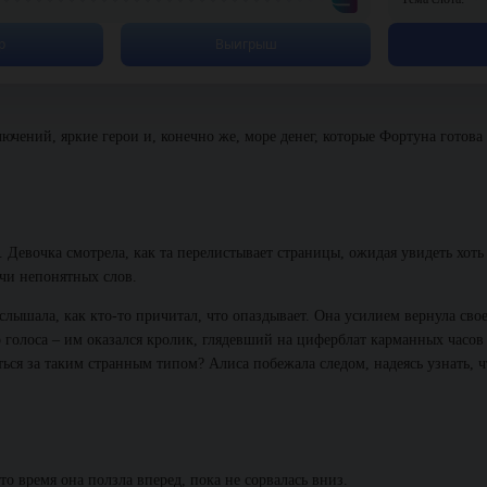
р
Выигрыш
ючений, яркие герои и, конечно же, море денег, которые Фортуна готова
у. Девочка смотрела, как та перелистывает страницы, ожидая увидеть хоть
ячи непонятных слов.
услышала, как кто-то причитал, что опаздывает. Она усилием вернула сво
о голоса – им оказался кролик, глядевший на циферблат карманных часов
ься за таким странным типом? Алиса побежала следом, надеясь узнать, ч
то время она ползла вперед, пока не сорвалась вниз.