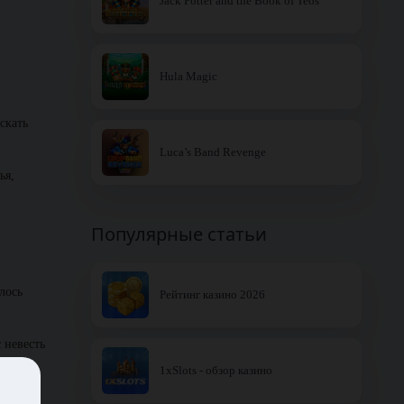
Jack Potter and the Book of Teos
Hula Magic
скать
Luca’s Band Revenge
ья,
Популярные статьи
лось
Рейтинг казино 2026
 невесть
1xSlots - обзор казино