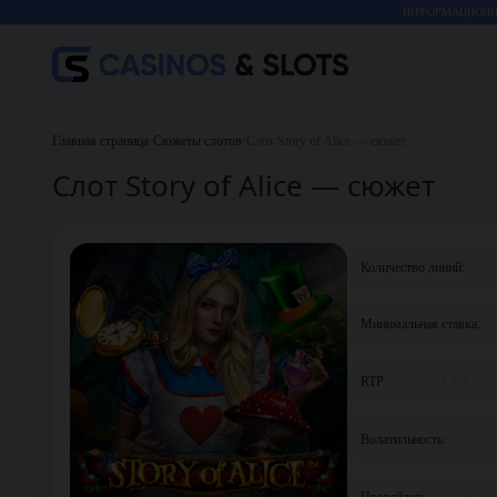
ИНФОРМАЦИОННО
Главная страница
•
Сюжеты слотов
•
Слот Story of Alice — сюжет
Слот Story of Alice — сюжет
Количество линий:
Минимальная ставка:
RTP:
Волатильность:
Провайдер: