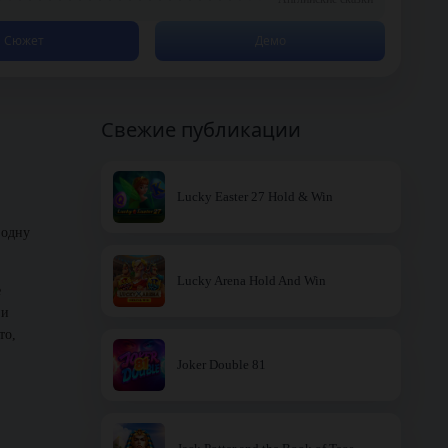
Сюжет
Демо
Свежие публикации
Lucky Easter 27 Hold & Win
 одну
Lucky Arena Hold And Win
е
 и
то,
Joker Double 81