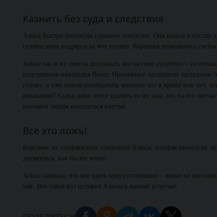
Казнить без суда и следствия
Алиса быстро покинула странное чаепитие. Она нашла в кустах д
головы всем подряд и за что угодно. Королева познакомил гость
Алиса так и не смогла дослушать несчастное существо – ее потащ
подсудимых находился Валет. Присяжные заседатели заслушали о
голову, а уже потом разобраться, виноват тот в краже или нет, чт
показаний! Судья даже хотел удалить ее из зала, но, на его несч
высоким людям находиться внутри.
Все это ложь!
Королеве не понравились показания Алисы, которая ничего не зна
дотянуться, как бы ни хотел!
Алиса заявила, что все здесь присутствующие – вовсе не настоящи
чай. Вот такая вот история Алисы к вашим услугам!
ПОДЕЛИТЬСЯ