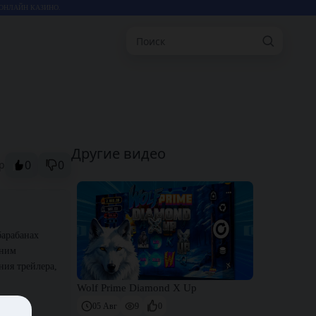
ОНЛАЙН КАЗИНО.
Поиск
Другие видео
0
0
р
барабанах
 ним
ния трейлера,
Wolf Prime Diamond X Up
05 Авг
9
0