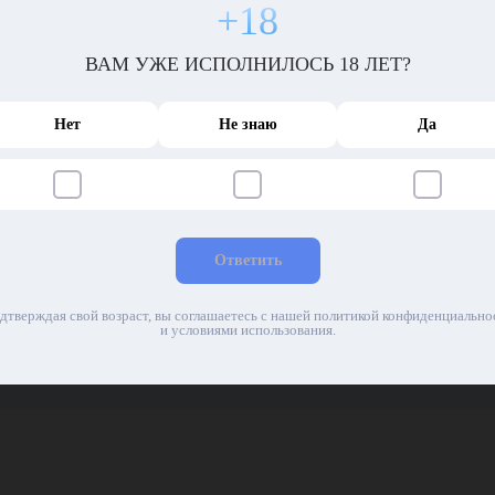
+18
ВАМ УЖЕ ИСПОЛНИЛОСЬ 18 ЛЕТ?
Нет
Не знаю
Да
Ответить
дтверждая свой возраст, вы соглашаетесь с нашей политикой конфиденциально
и условиями использования.