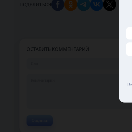
ПОДЕЛИТЬСЯ
ОСТАВИТЬ КОММЕНТАРИЙ
По