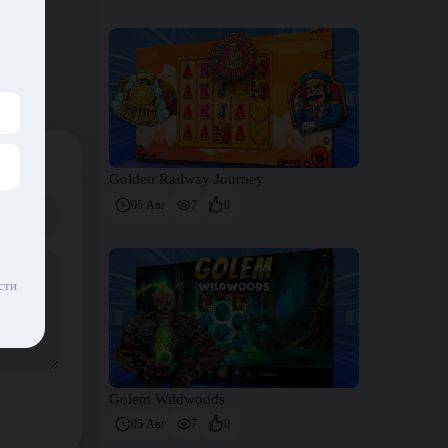
Golden Railway Journey
05 Авг
7
0
сти
Golem Wildwoods
05 Авг
7
0