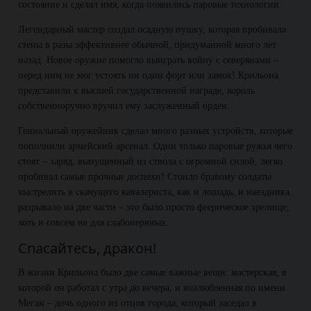
состояние и сделал имя, когда появились паровые технологии.
Легендарный мастер создал осадную пушку, которая пробивала
стены в разы эффективнее обычной, придуманной много лет
назад. Новое оружие помогло выиграть войну с северянами –
перед ним не мог устоять ни один форт или замок! Крильона
представили к высшей государственной награде, король
собственноручно вручил ему заслуженный орден.
Гениальный оружейник сделал много разных устройств, которые
пополнили армейский арсенал. Одни только паровые ружья чего
стоят – заряд, выпущенный из ствола с огромной силой, легко
пробивал самые прочные доспехи! Стоило бравому солдаты
выстрелить в скачущего кавалериста, как и лошадь, и наездника
разрывало на две части – это было просто феерическое зрелище,
хоть и совсем не для слабонервных.
Спасайтесь, дракон!
В жизни Крильона было две самые важные вещи: мастерская, в
которой он работал с утра до вечера, и возлюбленная по имени
Меган – дочь одного из отцов города, который заседал в