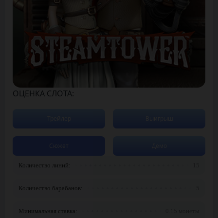
ОЦЕНКА СЛОТА:
Трейлер
Выигрыш
Сюжет
Демо
Количество линий:
15
Количество барабанов:
5
Минимальная ставка:
0.15 монеты