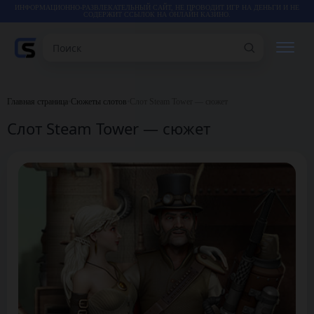
ИНФОРМАЦИОННО-РАЗВЛЕКАТЕЛЬНЫЙ САЙТ, НЕ ПРОВОДИТ ИГР НА ДЕНЬГИ И НЕ
СОДЕРЖИТ ССЫЛОК НА ОНЛАЙН КАЗИНО.
Поиск
РЕЙТИНГИ
Главная страница
•
Сюжеты слотов
•
Слот Steam Tower — сюжет
Слот Steam Tower — сюжет
КАЗИНО
ИГРЫ
СТАТЬИ
ВИДЕО