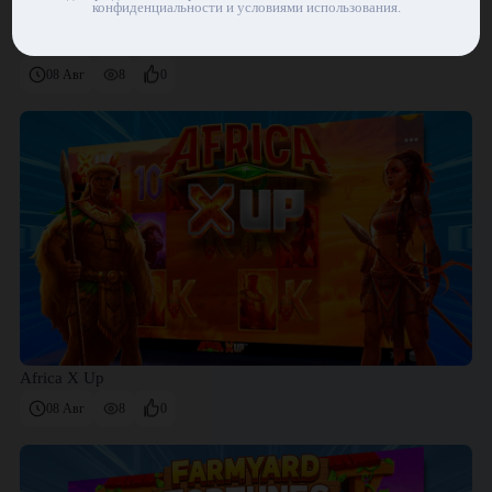
конфиденциальности и условиями использования.
Book of Atem WowPot
08 Авг
8
0
Africa X Up
08 Авг
8
0