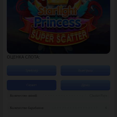
ОЦЕНКА СЛОТА:
Трейлер
Выигрыш
Сюжет
Демо
Количество линий:
Cluster Pays
Количество барабанов:
6