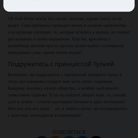
Бой, о котором молчат
Об этой битве могли бы слагать легенды, однако никто ее не
видел. Сама принцесса проводит жизнь в полном одиночестве,
а воздушные охотники, те, которые остались в живых, не спешат
рассказывать о своем поражении. Еще бы, красавица с
волшебных жезлом просто уделала целую шайку головорезов,
наводивших ужас одним своим видом!
Подружитесь с принцессой Тулией
Возможно, вы подружитесь с принцессой звездного света, и
тогда она наверняка подарит вам часть своих сокровищ.
Каждому человеку нужно общество, а хозяйке заоблачного
замка очень одиноко. Если вы найдете общий язык, то, считай,
дело в шляпе – станете настоящим богачом в одно мгновение!
Или нет, кто его знает… но, в любом случае, вы познакомитесь
с поистине легендарной волшебницей!
ПОДЕЛИТЬСЯ