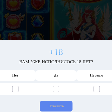
+18
ВАМ УЖЕ ИСПОЛНИЛОСЬ 18 ЛЕТ?
Нет
Да
Не знаю
 Scatter
Ответить
ции слота. Например, запустить суперставку и посмотреть, действитель