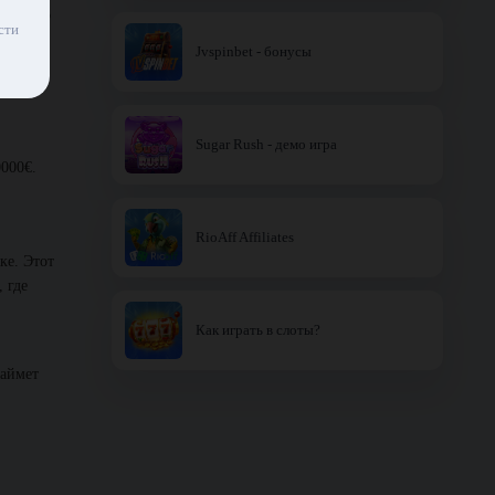
есколько
сти
Jvspinbet - бонусы
ght
Sugar Rush - демо игра
0000€.
RioAff Affiliates
ке. Этот
 где
Как играть в слоты?
займет