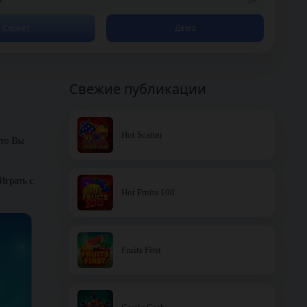
Сюжет
Демо
Свежие публикации
Hot Scatter
что Вы
Играть с
Hot Fruits 100
Fruits First