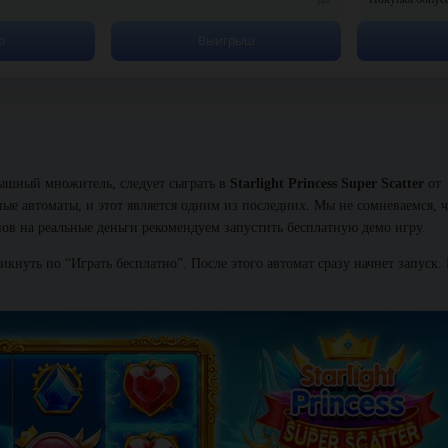
р
Выигрыш
рышный множитель, следует сыграть в
Starlight Princess Super Scatter
от
ные автоматы, и этот является одним из последних. Мы не сомневаемся, 
ов на реальные деньги рекомендуем запустить бесплатную демо игру.
кнуть по “Играть бесплатно”. После этого автомат сразу начнет запуск. 