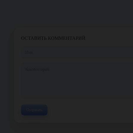
ОСТАВИТЬ КОММЕНТАРИЙ