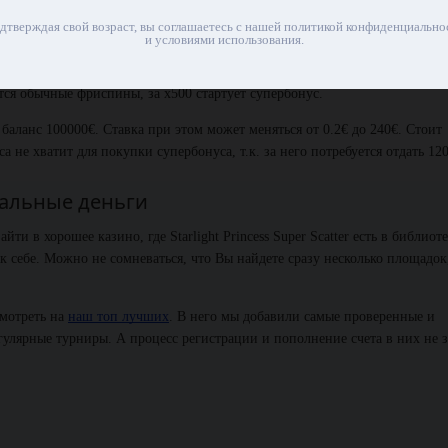
ения спинов получится прикинуть, как часто на поле появляется сразу н
дтверждая свой возраст, вы соглашаетесь с нашей политикой конфиденциально
и условиями использования.
не обязательно стараться выбить их вовремя обычных вращений. В Starli
ются обычные фриспины, за x500 стартует супербонус.
баланс 100000€. Ставка при этом может меняться от 0.2€ до 240€. Стоит
а не хватит для покупки супербонуса, т.к. за него потребуется отдать 12
 реальные деньги
и в хорошее казино, где Starlight Princess Super Scatter есть в библиоте
к себе. Можно не сомневаться, что Вы найдете сразу несколько площадок,
смотреть на
наш топ лучших
. В него мы добавили самые проверенные и
гулярные турниры. А процесс регистрации и пополнение счета в них не 