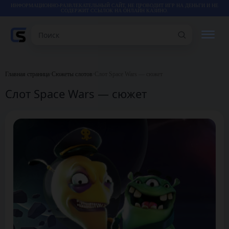
ИНФОРМАЦИОННО-РАЗВЛЕКАТЕЛЬНЫЙ САЙТ, НЕ ПРОВОДИТ ИГР НА ДЕНЬГИ И НЕ
СОДЕРЖИТ ССЫЛОК НА ОНЛАЙН КАЗИНО.
Поиск
РЕЙТИНГИ
Главная страница
•
Сюжеты слотов
•
Слот Space Wars — сюжет
Слот Space Wars — сюжет
КАЗИНО
ИГРЫ
СТАТЬИ
ВИДЕО