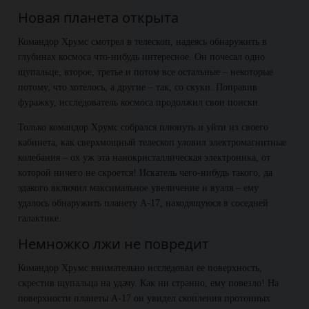
Новая планета открыта
Командор Хрумс смотрел в телескоп, надеясь обнаружить в
глубинах космоса что-нибудь интересное. Он почесал одно
щупальце, второе, третье и потом все остальные – некоторые
потому, что хотелось, а другие – так, со скуки. Поправив
фуражку, исследователь космоса продолжил свои поиски.
Только командор Хрумс собрался плюнуть и уйти из своего
кабинета, как сверхмощный телескоп уловил электромагнитные
колебания – ох уж эта нанокристаллическая электроника, от
которой ничего не скроется! Искатель чего-нибудь такого, да
эдакого включил максимальное увеличение и вуаля – ему
удалось обнаружить планету А-17, находящуюся в соседней
галактике.
Немножко лжи не повредит
Командор Хрумс внимательно исследовал ее поверхность,
скрестив щупальца на удачу. Как ни странно, ему повезло! На
поверхности планеты А-17 он увидел скопления протонных