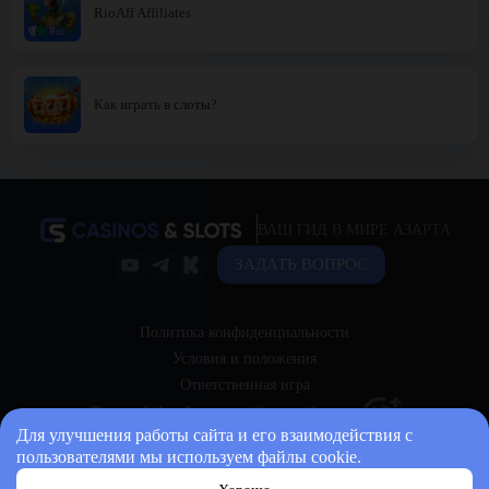
RioAff Affiliates
Как играть в слоты?
ВАШ ГИД В МИРЕ АЗАРТА
ЗАДАТЬ ВОПРОС
Политика конфиденциальности
Условия и положения
Ответственная игра
Для улучшения работы сайта и его взаимодействия с
пользователями мы используем файлы cookie.
© 2026 casinos-and-slots.bet Все права защищены.