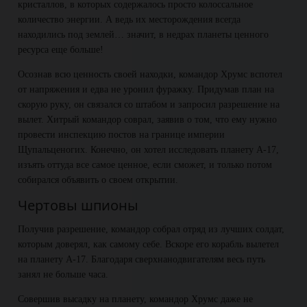
кристаллов, в которых содержалось просто колоссальное
количество энергии. А ведь их месторождения всегда
находились под землей… значит, в недрах планеты ценного
ресурса еще больше!
Осознав всю ценность своей находки, командор Хрумс вспотел
от напряжения и едва не уронил фуражку. Придумав план на
скорую руку, он связался со штабом и запросил разрешение на
вылет. Хитрый командор соврал, заявив о том, что ему нужно
провести инспекцию постов на границе империи
Щупальценогих. Конечно, он хотел исследовать планету А-17,
изъять оттуда все самое ценное, если сможет, и только потом
собирался объявить о своем открытии.
Чертовы шпионы
Получив разрешение, командор собрал отряд из лучших солдат,
которым доверял, как самому себе. Вскоре его корабль вылетел
на планету А-17. Благодаря сверхнанодвигателям весь путь
занял не больше часа.
Совершив высадку на планету, командор Хрумс даже не