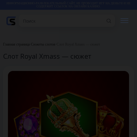
ИНФОРМАЦИОННО-РАЗВЛЕКАТЕЛЬНЫЙ САЙТ, НЕ ПРОВОДИТ ИГР НА ДЕНЬГИ И НЕ
СОДЕРЖИТ ССЫЛОК НА ОНЛАЙН КАЗИНО.
Поиск
РЕЙТИНГИ
Главная страница
•
Сюжеты слотов
•
Слот Royal Xmass — сюжет
Слот Royal Xmass — сюжет
КАЗИНО
ИГРЫ
СТАТЬИ
ВИДЕО