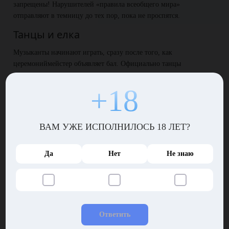
запрещены! Нарушителей «правила всеобщего мира»
отправляют в темницу до тех пор, пока не проспятся.
Танцы и елка
Музыканты начинают играть, сразу после того, как
церемониймейстер объявляет бал. Официально танцы
продолжаются до самого утра, однако на самом деле в зале
никого нет уже в пять часов, по-крайней мере, находящихся в
+18
сознании. Но это ничего не меняет – музыканты продолжают
играть, выполняя приказ его величества.
ВАМ УЖЕ ИСПОЛНИЛОСЬ 18 ЛЕТ?
Пока аристократия ужинает, выпивает и танцует, слуги
сооружают во дворе огромную елку. Придворный волшебник
наделяет праздничное дерево магией, чтобы подыграть королю.
Да
Нет
Не знаю
Примерно в два часа ночи повелитель выходит во двор,
сопровождаемый слугами, первыми министрами и царственной
супругой, чтобы вызвать дух Рождества.
Рождественская иллюминация
Ответить
Камердинер приносит королю Филиппу золотой горн, и тот