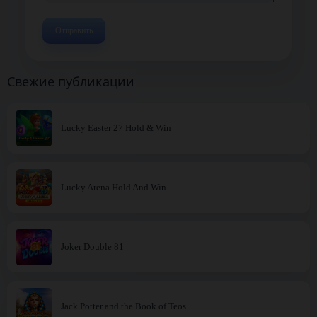
Свежие публикации
Lucky Easter 27 Hold & Win
Lucky Arena Hold And Win
Joker Double 81
Jack Potter and the Book of Teos