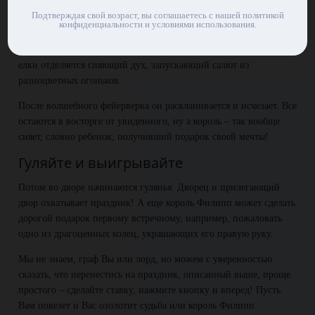
играет, после чего произносит магическое заклинение. На самом
Подтверждая свой возраст, вы соглашаетесь с нашей политикой
деле волшебная формула является бессмысленной абракадаброй,
конфиденциальности и условиями использования.
но никто не мешает его величеству «колдовать». Заклинание
активирует магию придворного волшебника: от праздничной
елки отделяется сияющий дух, запускающий салют из
разноцветных огоньков.
После волшебного фейерверка он раскланивается и исчезает. Все
остаются в восторге от увиденного, ну а король – так вообще
сияет, словно ребенок, получивший подарок своей мечты!
Гуляйте и выигрывайте
Потом во дворе начинаются гулянья. Дворец и прилегающий
двор охватывает праздник! А еще король Филипп может сделать
дорогой подарок первому встречному, например, пожаловать
одно из драгоценных колец, украшающих его правую руку.
Мы не знаем, граф Вы или лорд, но можем с уверенностью
сказать, что перенестись на праздник, описанный выше, проще
простого – сделайте ставку, нажмите кнопку и вперед! Пусть
Вам повезет и Вас озолотит судьба или король Филипп