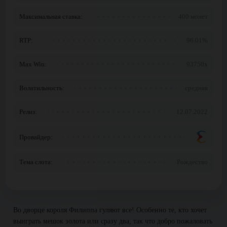
Максимальная ставка:
400 монет
RTP:
96.01%
Max Win:
93750x
Волатильность:
средняя
Релиз:
12.07.2022
Провайдер:
Тема слота:
Рождество
Во дворце короля Филиппа гуляют все! Особенно те, кто хочет
выиграть мешок золота или сразу два, так что добро пожаловать