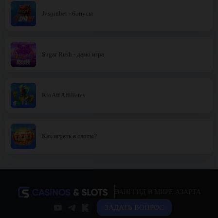
Jvspinbet - бонусы
Sugar Rush - демо игра
RioAff Affiliates
Как играть в слоты?
ВАШ ГИД В МИРЕ АЗАРТА
ЗАДАТЬ ВОПРОС