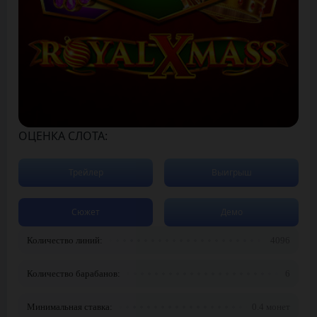
ОЦЕНКА СЛОТА:
Трейлер
Выигрыш
Сюжет
Демо
Количество линий:
4096
Количество барабанов:
6
Минимальная ставка:
0.4 монет