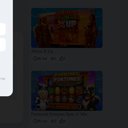
Africa X Up
08 Авг
2
0
сти
Farmyard Fortunes Spin 'n' Win
08 Авг
2
0