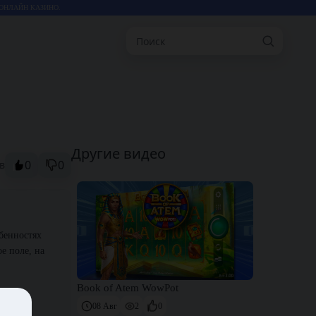
ОНЛАЙН КАЗИНО.
Поиск
Другие видео
0
0
в
бенностях
е поле, на
Book of Atem WowPot
08 Авг
2
0