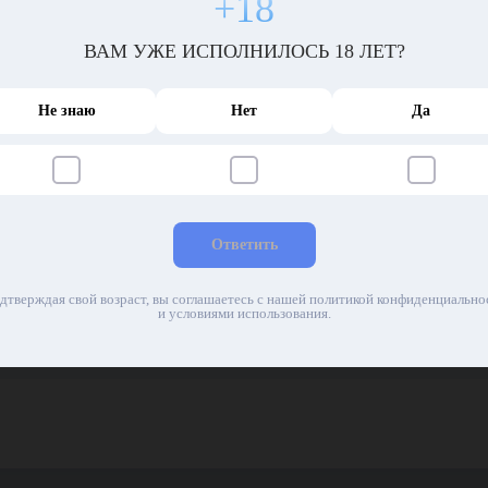
+18
ВАМ УЖЕ ИСПОЛНИЛОСЬ 18 ЛЕТ?
Не знаю
Нет
Да
Ответить
дтверждая свой возраст, вы соглашаетесь с нашей политикой конфиденциально
и условиями использования.