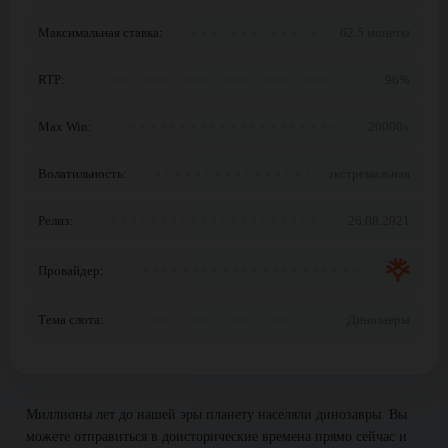
Максимальная ставка:
62.5 монеты
RTP:
96%
Max Win:
20000x
Волатильность:
экстремальная
Релиз:
26.08.2021
Провайдер:
Тема слота:
Динозавры
Миллионы лет до нашей эры планету населяли динозавры. Вы
можете отправиться в доисторические времена прямо сейчас и