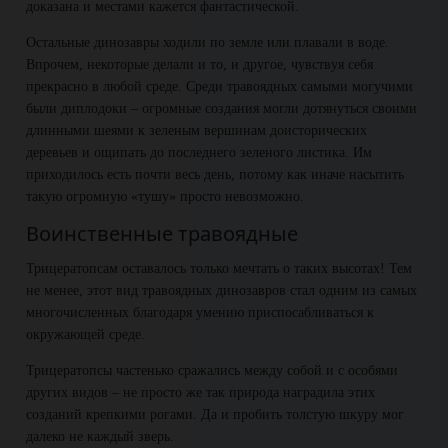
доказана и местами кажется фантастической.
Остальные динозавры ходили по земле или плавали в воде.
Впрочем, некоторые делали и то, и другое, чувствуя себя
прекрасно в любой среде. Среди травоядных самыми могучими
были диплодоки – огромные создания могли дотянуться своими
длинными шеями к зеленым вершинам доисторических
деревьев и ощипать до последнего зеленого листика. Им
приходилось есть почти весь день, потому как иначе насытить
такую огромную «тушу» просто невозможно.
Воинственные травоядные
Трицератопсам оставалось только мечтать о таких высотах! Тем
не менее, этот вид травоядных динозавров стал одним из самых
многочисленных благодаря умению приспосабливаться к
окружающей среде.
Трицератопсы частенько сражались между собой и с особями
других видов – не просто же так природа наградила этих
созданий крепкими рогами. Да и пробить толстую шкуру мог
далеко не каждый зверь.