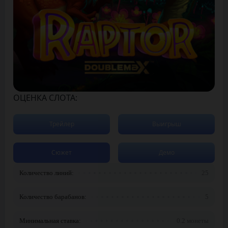
ОЦЕНКА СЛОТА:
Трейлер
Выигрыш
Сюжет
Демо
Количество линий:
25
Количество барабанов:
5
Минимальная ставка:
0.2 монеты