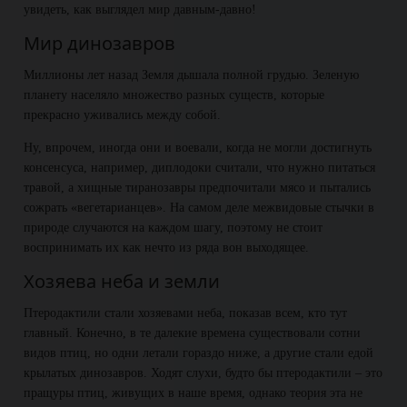
увидеть, как выглядел мир давным-давно!
Мир динозавров
Миллионы лет назад Земля дышала полной грудью. Зеленую
планету населяло множество разных существ, которые
прекрасно уживались между собой.
Ну, впрочем, иногда они и воевали, когда не могли достигнуть
консенсуса, например, диплодоки считали, что нужно питаться
травой, а хищные тиранозавры предпочитали мясо и пытались
сожрать «вегетарианцев». На самом деле межвидовые стычки в
природе случаются на каждом шагу, поэтому не стоит
воспринимать их как нечто из ряда вон выходящее.
Хозяева неба и земли
Птеродактили стали хозяевами неба, показав всем, кто тут
главный. Конечно, в те далекие времена существовали сотни
видов птиц, но одни летали гораздо ниже, а другие стали едой
крылатых динозавров. Ходят слухи, будто бы птеродактили – это
пращуры птиц, живущих в наше время, однако теория эта не