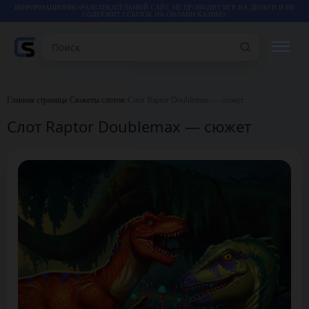
ИНФОРМАЦИОННО-РАЗВЛЕКАТЕЛЬНЫЙ САЙТ, НЕ ПРОВОДИТ ИГР НА ДЕНЬГИ И НЕ
СОДЕРЖИТ ССЫЛОК НА ОНЛАЙН КАЗИНО.
Поиск
РЕЙТИНГИ
Главная страница
•
Сюжеты слотов
•
Слот Raptor Doublemax — сюжет
Слот Raptor Doublemax — сюжет
КАЗИНО
ИГРЫ
СТАТЬИ
ВИДЕО