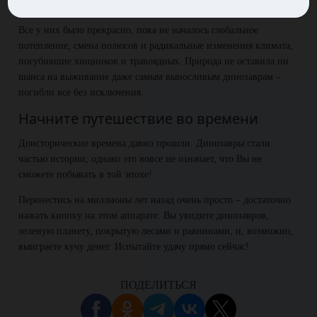
потомстве: кормили, защищали от хищников и ухаживали.
Все у них было прекрасно, пока не началось глобальное
потепление, смена полюсов и радикальные изменения климата,
погубившие хищников и травоядных. Природа не оставила ни
шанса на выживание даже самым выносливым динозаврам –
погибли все без исключения.
Начните путешествие во времени
Доисторические времена давно прошли. Динозавры стали
частью истории, однако это вовсе не означает, что Вы не
сможете побывать в той эпохе!
Перенестись на миллионы лет назад очень просто – достаточно
нажать кнопку на этом аппарате. Вы увидите динозавров,
зеленую планету, покрытую лесами и равнинами, и, возможно,
выиграете кучу денег. Испытайте удачу прямо сейчас!
ПОДЕЛИТЬСЯ