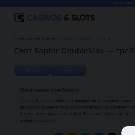
ИНФОРМАЦИОННО
Главная страница
•
Трейлеры
•
Слот Raptor DoubleMax — трейлер
Слот Raptor DoubleMax — тре
Обзор
Демо
Описание трейлера
Трейлер Raptor DoubleMax отправляет нас в далекое прошлое,
динозавры. Камера плавно двигается вперед и показывает гор
В конце мы видим логотип слота. Также на протяжении всего 
особенностях слота.