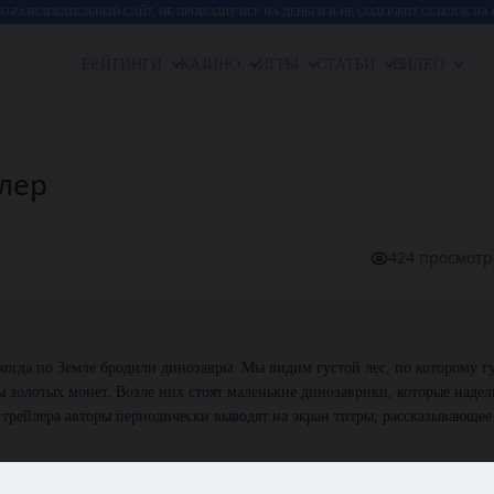
-РАЗВЛЕКАТЕЛЬНЫЙ САЙТ, НЕ ПРОВОДИТ ИГР НА ДЕНЬГИ И НЕ СОДЕРЖИТ ССЫЛОК НА 
РЕЙТИНГИ
КАЗИНО
ИГРЫ
СТАТЬИ
ВИДЕО
йлер
424 просмотр
 когда по Земле бродили динозавры. Мы видим густой лес, по которому г
ы золотых монет. Возле них стоят маленькие динозаврики, которые наде
трейлера авторы периодически выводят на экран титры, рассказывающее 