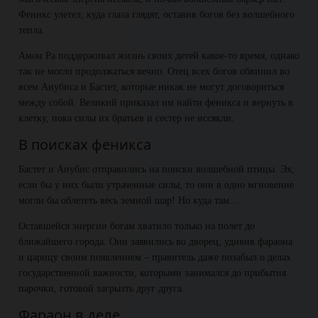
Феникс улетел, куда глаза глядят, оставив богов без волшебного
тепла.
Амон Ра поддерживал жизнь своих детей какое-то время, однако
так не могло продолжаться вечно. Отец всех богов обвинил во
всем Анубиса и Бастет, которые никак не могут договориться
между собой. Великий приказал им найти феникса и вернуть в
клетку, пока силы их братьев и сестер не иссякли.
В поисках феникса
Бастет и Анубис отправились на поиски волшебной птицы. Эх,
если бы у них были утраченные силы, то они в одно мгновение
могли бы облететь весь земной шар! Но куда там…
Оставшейся энергии богам хватило только на полет до
ближайшего города. Они заявились во дворец, удивив фараона
и царицу своим появлением – правитель даже позабыл о делах
государственной важности, которыми занимался до прибытия
парочки, готовой загрызть друг друга.
Фараон в деле