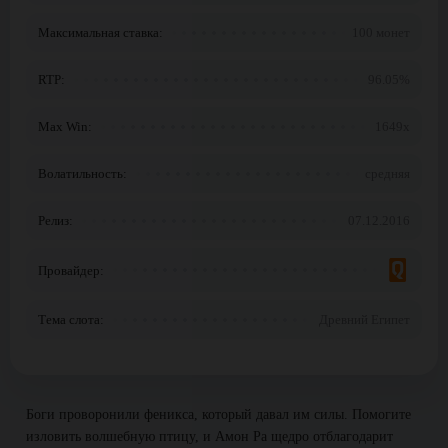
Максимальная ставка:
100 монет
RTP:
96.05%
Max Win:
1649x
Волатильность:
средняя
Релиз:
07.12.2016
Провайдер:
Тема слота:
Древний Египет
Боги проворонили феникса, который давал им силы. Помогите
изловить волшебную птицу, и Амон Ра щедро отблагодарит