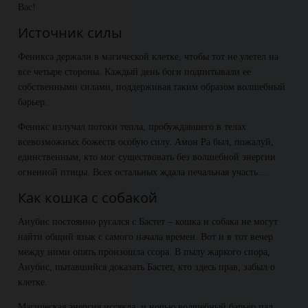
Вас!
Источник силы
Феникса держали в магической клетке, чтобы тот не улетел на
все четыре стороны. Каждый день боги подпитывали ее
собственными силами, поддерживая таким образом волшебный
барьер.
Феникс излучал потоки тепла, пробуждавшего в телах
всевозможных божеств особую силу. Амон Ра был, пожалуй,
единственным, кто мог существовать без волшебной энергии
огненной птицы. Всех остальных ждала печальная участь…
Как кошка с собакой
Анубис постоянно ругался с Бастет – кошка и собака не могут
найти общий язык с самого начала времен. Вот и в тот вечер
между ними опять произошла ссора. В пылу жаркого спора,
Анубис, пытавшийся доказать Бастет, кто здесь прав, забыл о
клетке.
Магическая энергия иссякла, и ночью волшебный барьер пал.