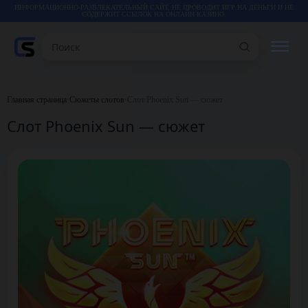
ИНФОРМАЦИОННО-РАЗВЛЕКАТЕЛЬНЫЙ САЙТ, НЕ ПРОВОДИТ ИГР НА ДЕНЬГИ И НЕ
СОДЕРЖИТ ССЫЛОК НА ОНЛАЙН КАЗИНО.
Поиск
РЕЙТИНГИ
Главная страница
•
Сюжеты слотов
•
Слот Phoenix Sun — сюжет
Слот Phoenix Sun — сюжет
КАЗИНО
ИГРЫ
СТАТЬИ
ВИДЕО