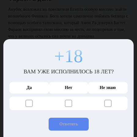
Анубис возложил на повелителя Египта особую миссию: найти
волшебного Феникса. Боги хотели самолично поймать беглеца с
помощью особого талисмана, который Амон Ра доверил Бастет.
Фараон воспринял свою миссию за честь, не подозревая о том,
что у великих осталось сил почти на донышке.
Повелитель отправил разведчиков во все уголки страны. Через
+18
пару дней гонец, державший путь на запад, вернулся с добрыми
вестями – оказалось Феникс облюбовал сочный оазис,
зеленеющий посреди пустыни. Он рассказал богам, где
ВАМ УЖЕ ИСПОЛНИЛОСЬ 18 ЛЕТ?
находится это место, и те отправились на охоту за волшебной
птицей.
Да
Нет
Не знаю
Волшебная птица
Анубис и Бастет с трудом добрались до оазиса. Хорошо, что у
них осталось божественное бессмертие – иначе умерли бы по
дороге от жары и обезвоживания! С другой стороны, не могли
же они попросить у фараона дать им с собой воды – тогда
Ответить
смертные вообще бы подумали черти что…