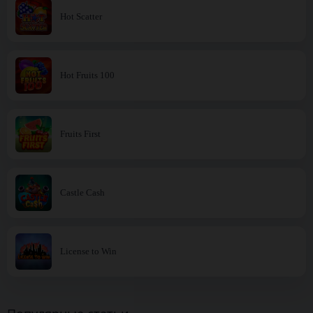
Hot Scatter
Hot Fruits 100
Fruits First
Castle Cash
License to Win