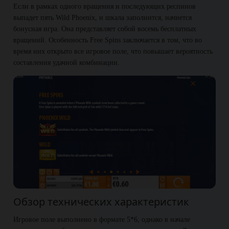
Если в рамках одного вращения и последующих респинов
выпадет пять Wild Phoenix, и шкала заполнится, начнется
бонусная игра. Она представляет собой восемь бесплатных
вращений. Особенность Free Spins заключается в том, что во
время них открыто все игровое поле, что повышает вероятность
составления удачной комбинации.
Обзор технических характеристик
Игровое поле выполнено в формате 5*6, однако в начале