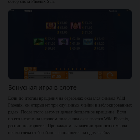
обзор слота Phoenix Sun.
Бонусная игра в слоте
Если по итогам вращения на барабанах оказался символ Wild
Phoenix, он открывает три случайных ячейки в заблокированных
рядах. После этого автомат делает бесплатное вращение. Если
по его итогам на игровом поле снова оказывается Wild Phoenix,
респин повторяется. При каждом выпадении данного символа
шкала слева от барабанов заполняется на одну ячейку.