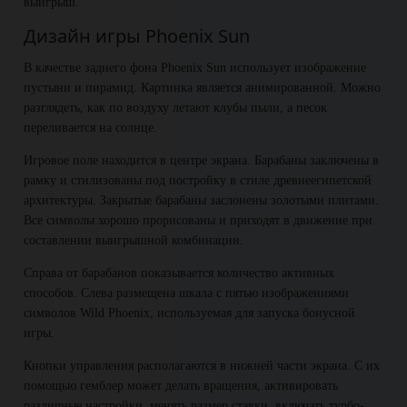
выигрыш.
Дизайн игры Phoenix Sun
В качестве заднего фона Phoenix Sun использует изображение
пустыни и пирамид. Картинка является анимированной. Можно
разглядеть, как по воздуху летают клубы пыли, а песок
переливается на солнце.
Игровое поле находится в центре экрана. Барабаны заключены в
рамку и стилизованы под постройку в стиле древнеегипетской
архитектуры. Закрытые барабаны заслонены золотыми плитами.
Все символы хорошо прорисованы и приходят в движение при
составлении выигрышной комбинации.
Справа от барабанов показывается количество активных
способов. Слева размещена шкала с пятью изображениями
символов Wild Phoenix, используемая для запуска бонусной
игры.
Кнопки управления располагаются в нижней части экрана. С их
помощью гемблер может делать вращения, активировать
различные настройки, менять размер ставки, включать турбо-