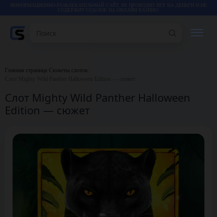
ИНФОРМАЦИОННО-РАЗВЛЕКАТЕЛЬНЫЙ САЙТ, НЕ ПРОВОДИТ ИГР НА ДЕНЬГИ И НЕ
СОДЕРЖИТ ССЫЛОК НА ОНЛАЙН КАЗИНО.
Поиск
РЕЙТИНГИ
Главная страница
•
Сюжеты слотов
•
Слот Mighty Wild Panther Halloween Edition — сюжет
КАЗИНО
Слот Mighty Wild Panther Halloween
Edition — сюжет
ИГРЫ
СТАТЬИ
ВИДЕО