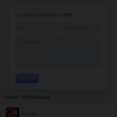
ОСТАВИТЬ КОММЕНТАРИЙ
Свежие публикации
Hot Scatter