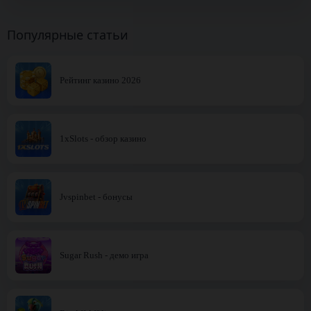
Популярные статьи
Рейтинг казино 2026
1xSlots - обзор казино
Jvspinbet - бонусы
Sugar Rush - демо игра