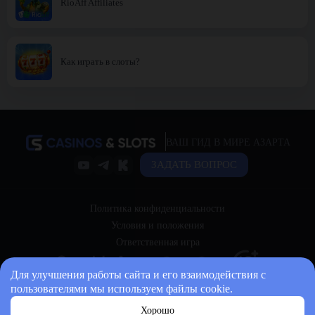
RioAff Affiliates
Как играть в слоты?
ВАШ ГИД В МИРЕ АЗАРТА
ЗАДАТЬ ВОПРОС
Политика конфиденциальности
Условия и положения
Ответственная игра
Для улучшения работы сайта и его взаимодействия с
пользователями мы используем файлы cookie.
© 2026 casinos-and-slots.bet Все права защищены.
Хорошо
info@casinos-and-slots.bet