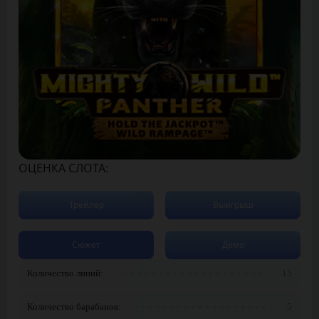
ОЦЕНКА СЛОТА:
Трейлер
Выигрыш
Сюжет
Демо
Количество линий:
15
Количество барабанов:
5