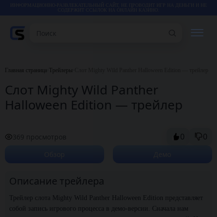
ИНФОРМАЦИОННО-РАЗВЛЕКАТЕЛЬНЫЙ САЙТ, НЕ ПРОВОДИТ ИГР НА ДЕНЬГИ И НЕ
СОДЕРЖИТ ССЫЛОК НА ОНЛАЙН КАЗИНО.
Поиск
РЕЙТИНГИ
Главная страница
•
Трейлеры
•
Слот Mighty Wild Panther Halloween Edition — трейлер
Слот Mighty Wild Panther
КАЗИНО
Halloween Edition — трейлер
ИГРЫ
0
0
369 просмотров
СТАТЬИ
Обзор
Демо
Описание трейлера
ВИДЕО
Трейлер слота Mighty Wild Panther Halloween Edition представляет
собой запись игрового процесса в демо-версии. Сначала нам