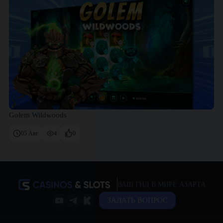
Golem Wildwoods
05 Авг
4
0
ВАШ ГИД В МИРЕ АЗАРТА
ЗАДАТЬ ВОПРОС