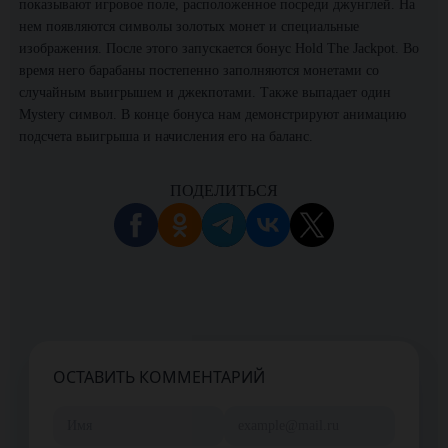
показывают игровое поле, расположенное посреди джунглей. На
нем появляются символы золотых монет и специальные
изображения. После этого запускается бонус Hold The Jackpot. Во
время него барабаны постепенно заполняются монетами со
случайным выигрышем и джекпотами. Также выпадает один
Mystery символ. В конце бонуса нам демонстрируют анимацию
подсчета выигрыша и начисления его на баланс.
ПОДЕЛИТЬСЯ
ОСТАВИТЬ КОММЕНТАРИЙ