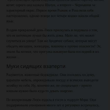
котят: серого она назвала Шалун, а второго – Чернышом за
характерный окрас. Первое время Рыжик и Роза вели себя
настороженно, однако вскоре все четыре кошки нашли общий
язык.
В один прекрасный день Люси проснулась и подумала о том,
что ее питомцам лучше бы жить дома. Мало ли, что может
случиться на улице! Там же бродячие собаки, которые могут
обидеть милашек, живодеры, машины и прочие опасности! Эх,
знали бы котики, что прогулка накануне была последней в их
жизни…
Муки сидящих взаперти
Разумеется, животные бедокурили. Они носились по дому,
царапали мебель, опрокидывали посуду и всячески выводили
хозяйку из себя. Ну, конечно же, не специально – просто
кошкам нужно было куда-то девать энергию.
По воскресеньям Люси ездила в гости к подруге Мэри. Они
поддерживали отношения много лет и регулярно встречались,