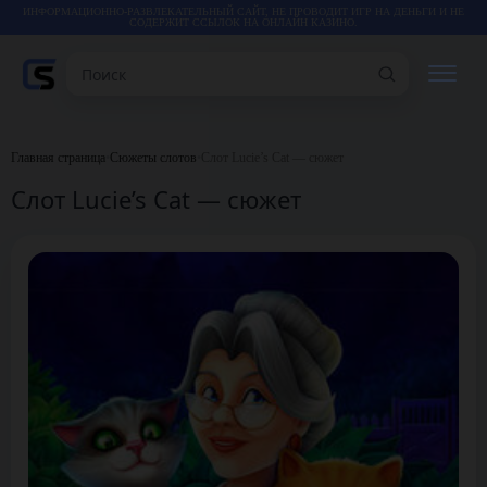
ИНФОРМАЦИОННО-РАЗВЛЕКАТЕЛЬНЫЙ САЙТ, НЕ ПРОВОДИТ ИГР НА ДЕНЬГИ И НЕ
СОДЕРЖИТ ССЫЛОК НА ОНЛАЙН КАЗИНО.
Поиск
РЕЙТИНГИ
Главная страница
•
Сюжеты слотов
•
Слот Lucie’s Cat — сюжет
Слот Lucie’s Cat — сюжет
КАЗИНО
ИГРЫ
СТАТЬИ
ВИДЕО