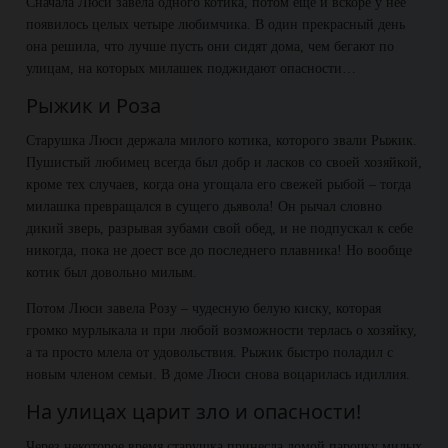
Сначала Люси завела одного котика, потом еще и вскоре у нее
появилось целых четыре любимчика. В один прекрасный день
она решила, что лучше пусть они сидят дома, чем бегают по
улицам, на которых милашек поджидают опасности…
Рыжик и Роза
Старушка Люси держала милого котика, которого звали Рыжик.
Пушистый любимец всегда был добр и ласков со своей хозяйкой,
кроме тех случаев, когда она угощала его свежей рыбой – тогда
милашка превращался в сущего дьявола! Он рычал словно
дикий зверь, разрывая зубами свой обед, и не подпускал к себе
никогда, пока не доест все до последнего плавника! Но вообще
котик был довольно милым.
Потом Люси завела Розу – чудесную белую киску, которая
громко мурлыкала и при любой возможности терлась о хозяйку,
а та просто млела от удовольствия. Рыжик быстро поладил с
новым членом семьи. В доме Люси снова воцарилась идиллия.
На улицах царит зло и опасности!
Через некоторое время старушка принесла домой парочку милых