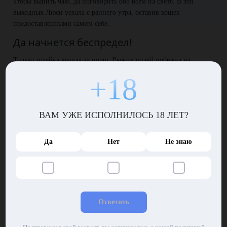
чтобы выпить чаю, да поговорить обо всем на свете. В эти
выходных Люси уехала с раннего утра, оставив кошек
предоставленными самим себе.
Да начнется беспредел!
Только хозяйка вышла за порог, Рыжик пулей побежал на
кухню. Люси и не знала, что он умеет открывать буфет! Кот
+18
вытащил кучу еды, и усатая семейка устроила знатный обед.
Когда вкусняшки закончились, кошки продолжили праздник
вседозволенности: Рыжик сорвал занавески, Роза исцарапала
ВАМ УЖЕ ИСПОЛНИЛОСЬ 18 ЛЕТ?
мебель, Шалун достал из аквариума рыбку и, поигравшись,
слопал ее одним махом, Черныш же размотал все клубки пряжи,
до каких только смог добраться.
Да
Нет
Не знаю
Кругом идеальный бардак
В доме Люси царил образцовый бардак! Вернувшись, старушка
открыла дверь и едва не умерла от сердечного приступа, когда
увидела, как ее любимые котики поиграли, пока никого нет
Ответить
дома. Придя в себя, Люси взяла в руку мягкий тапок и наказала
животных, устроивших настоящий бедлам.