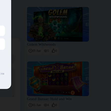
Golem Wildwoods
05 Авг
5
0
сти
Grand Bazaar: Hold and Win
05 Авг
4
0