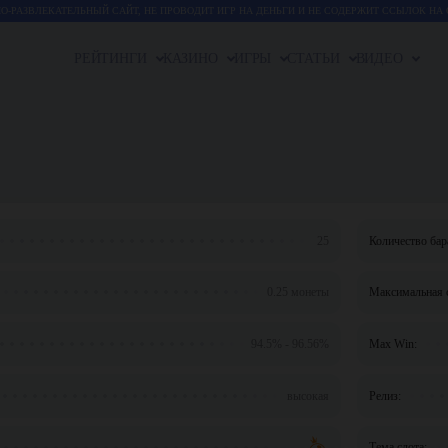
-РАЗВЛЕКАТЕЛЬНЫЙ САЙТ, НЕ ПРОВОДИТ ИГР НА ДЕНЬГИ И НЕ СОДЕРЖИТ ССЫЛОК НА 
РЕЙТИНГИ
КАЗИНО
ИГРЫ
СТАТЬИ
ВИДЕО
25
Количество бар
0.25 монеты
Максимальная с
94.5% - 96.56%
Max Win:
высокая
Релиз:
Тема слота: