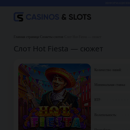
ИНФОРМАЦИОННО
Главная страница
•
Сюжеты слотов
•
Слот Hot Fiesta — сюжет
Слот Hot Fiesta — сюжет
Количество линий:
Минимальная ставка:
RTP:
Волатильность:
Провайдер: