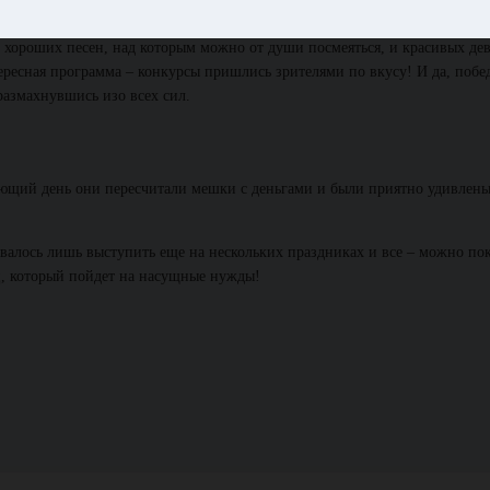
 они выбрали правильное место и соорудили сцену, мимо которой прохо
 хороших песен, над которым можно от души посмеяться, и красивых де
ересная программа – конкурсы пришлись зрителями по вкусу! И да, побе
размахнувшись изо всех сил.
дующий день они пересчитали мешки с деньгами и были приятно удивлен
валось лишь выступить еще на нескольких праздниках и все – можно по
ец, который пойдет на насущные нужды!