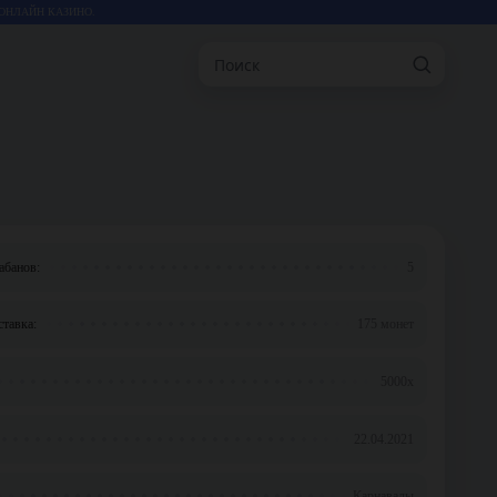
ОНЛАЙН КАЗИНО.
Поиск
абанов:
5
тавка:
175 монет
5000x
22.04.2021
Карнавалы