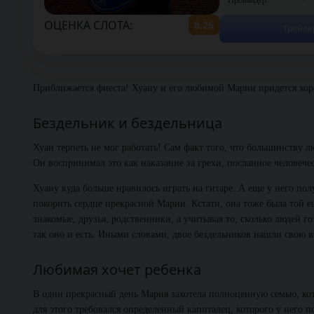
ОЦЕНКА СЛОТА:
8.26
Трейле
Приближается фиеста! Хуану и его любимой Марии придется хоро
Бездельник и бездельница
Хуан терпеть не мог работать! Сам факт того, что большинству 
Он воспринимал это как наказание за грехи, посланное человече
Хуану куда больше нравилось играть на гитаре. А еще у него по
покорить сердце прекрасной Марии. Кстати, она тоже была той е
знакомые, друзья, родственники, а учитывая то, сколько людей 
так оно и есть. Иными словами, двое бездельников нашли свою 
Любимая хочет ребенка
В один прекрасный день Мария захотела полноценную семью, кот
для этого требовался определенный капиталец, которого у него п