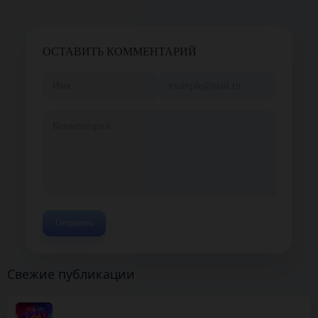
ОСТАВИТЬ КОММЕНТАРИЙ
Свежие публикации