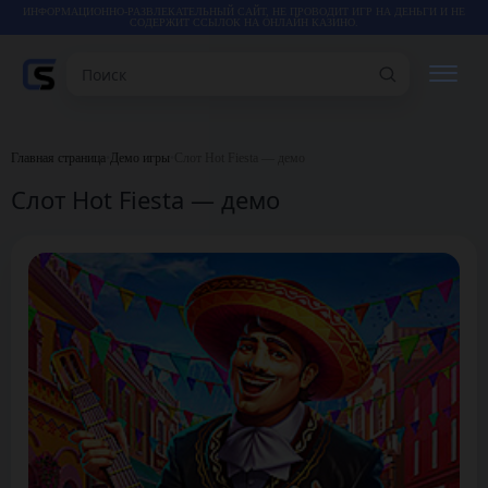
ИНФОРМАЦИОННО-РАЗВЛЕКАТЕЛЬНЫЙ САЙТ, НЕ ПРОВОДИТ ИГР НА ДЕНЬГИ И НЕ
СОДЕРЖИТ ССЫЛОК НА ОНЛАЙН КАЗИНО.
Поиск
РЕЙТИНГИ
Главная страница
•
Демо игры
•
Слот Hot Fiesta — демо
Слот Hot Fiesta — демо
КАЗИНО
ИГРЫ
СТАТЬИ
ВИДЕО