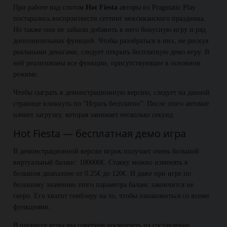
При работе над слотом
Hot Fiesta
авторы из Pragmatic Play
Играть бесплатно
постарались воспроизвести сеттинг мексиканского праздника.
Но также они не забыли добавить в него бонусную игру и ряд
дополнительных функций. Чтобы разобраться в них, не рискуя
реальными деньгами, следует открыть бесплатную демо игру. В
ней реализованы все функции, присутствующие в основном
режиме.
Чтобы сыграть в демонстрационную версию, следует на данной
странице кликнуть по “Играть бесплатно”. После этого автомат
начнет загрузку, которая занимает несколько секунд.
Hot Fiesta — бесплатная демо игра
В демонстрационной версии игрок получает очень большой
виртуальный баланс: 100000€. Ставку можно изменять в
большом диапазоне от 0.25€ до 120€. И даже при игре по
большому значению этого параметра баланс закончится не
скоро. Его хватит гемблеру на то, чтобы ознакомиться со всеми
функциями.
В процессе игры мы советуем посмотреть на составление