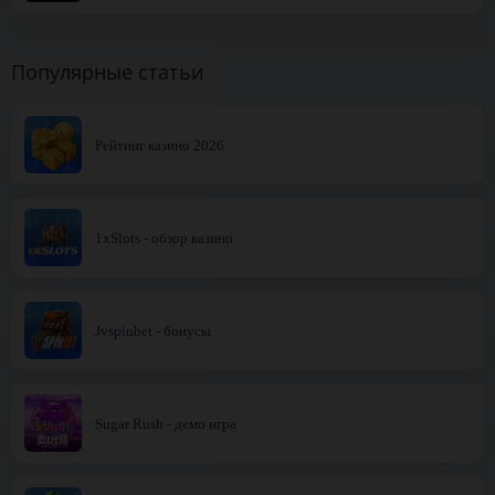
Популярные статьи
Рейтинг казино 2026
1xSlots - обзор казино
Jvspinbet - бонусы
Sugar Rush - демо игра