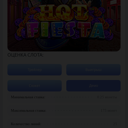
ОЦЕНКА СЛОТА:
Трейлер
Выигрыш
Сюжет
Демо
Минимальная ставка:
0.25 монеты
Максимальная ставка:
175 монет
Количество линий:
25