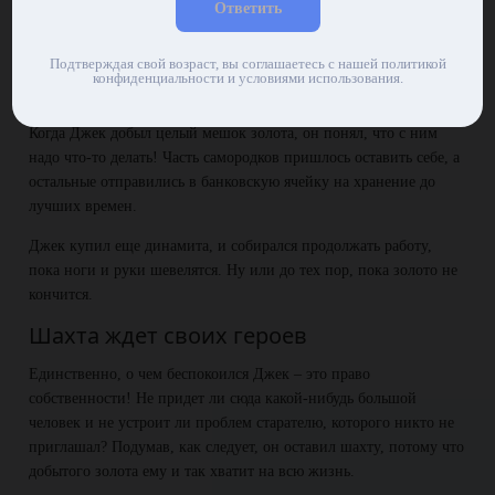
существует всего два способа разбогатеть на ровном месте:
Ответить
ограбить банк или усердно трудиться, и, если уж выбрал второй
путь, то иди по нему и не жалуйся…
Подтверждая свой возраст, вы соглашаетесь с нашей политикой
конфиденциальности и условиями использования.
Золото на счастливую старость
Когда Джек добыл целый мешок золота, он понял, что с ним
надо что-то делать! Часть самородков пришлось оставить себе, а
остальные отправились в банковскую ячейку на хранение до
лучших времен.
Джек купил еще динамита, и собирался продолжать работу,
пока ноги и руки шевелятся. Ну или до тех пор, пока золото не
кончится.
Шахта ждет своих героев
Единственно, о чем беспокоился Джек – это право
собственности! Не придет ли сюда какой-нибудь большой
человек и не устроит ли проблем старателю, которого никто не
приглашал? Подумав, как следует, он оставил шахту, потому что
добытого золота ему и так хватит на всю жизнь.