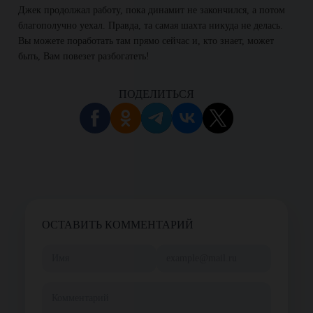
Джек продолжал работу, пока динамит не закончился, а потом
благополучно уехал. Правда, та самая шахта никуда не делась.
Вы можете поработать там прямо сейчас и, кто знает, может
быть, Вам повезет разбогатеть!
ПОДЕЛИТЬСЯ
ОСТАВИТЬ КОММЕНТАРИЙ