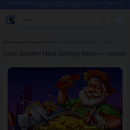
ИНФОРМАЦИОННО-РАЗВЛЕКАТЕЛЬНЫЙ САЙТ, НЕ ПРОВОДИТ ИГР НА ДЕНЬГИ И НЕ
СОДЕРЖИТ ССЫЛОК НА ОНЛАЙН КАЗИНО.
Поиск
РЕЙТИНГИ
Главная страница
•
Сюжеты слотов
•
Слот Golden Haul Infinity Reels — сюжет
Слот Golden Haul Infinity Reels — сюжет
КАЗИНО
ИГРЫ
СТАТЬИ
ВИДЕО