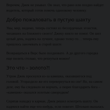
Впрочем, Джек не унывал. Он знал, что рано или поздно найдет
водитель, который готов помочь одинокому человеку.
Добро пожаловать в пустую шахту
Увы, мир, видимо, теперь состоял из бессердечных эгоистов,
чихавших на ближнего своего! Джеку никто не помог. Он шел
целый день, надеясь на лучшее, однако толку-то… теперь ему
пришлось заночевать в старой шахте.
Возвращаться в Вирс было поздновато. А до другого городка
еще пилить столько, что рехнуться можно!
Это что – золото?!
Утром Джек проснулся из-за камешка, оказавшегося под
головой. Угораздило же его перевернуться во сне! Но, на самом
деле, ему бы следовало не ворчать, а скорее благодарить бога –
«камешек» оказался золотым самородком!
Спрятав находку в карман, Джек решил осмотреть шахту. Он
надеялся найти еще что-нибудь, если повезет. Штольня оказалась