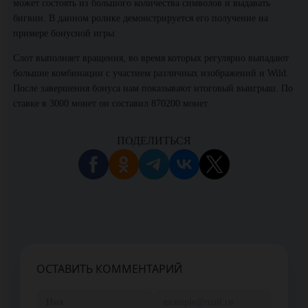
может состоять из большого количества символов и выдавать
бигвин. В данном ролике демонстрируется его получение на
примере бонусной игры.
Слот выполняет вращения, во время которых регулярно выпадают
большие комбинации с участием различных изображений и Wild.
После завершения бонуса нам показывают итоговый выигрыш. По
ставке в 3000 монет он составил 870200 монет.
ПОДЕЛИТЬСЯ
ОСТАВИТЬ КОММЕНТАРИЙ