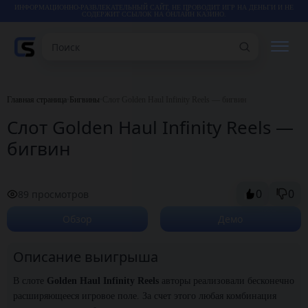
ИНФОРМАЦИОННО-РАЗВЛЕКАТЕЛЬНЫЙ САЙТ, НЕ ПРОВОДИТ ИГР НА ДЕНЬГИ И НЕ
СОДЕРЖИТ ССЫЛОК НА ОНЛАЙН КАЗИНО.
Поиск
РЕЙТИНГИ
Главная страница
•
Бигвины
•
Слот Golden Haul Infinity Reels — бигвин
Слот Golden Haul Infinity Reels —
КАЗИНО
бигвин
ИГРЫ
0
0
89 просмотров
СТАТЬИ
Обзор
Демо
Описание выигрыша
ВИДЕО
В слоте
Golden Haul Infinity Reels
авторы реализовали бесконечно
расширяющееся игровое поле. За счет этого любая комбинация