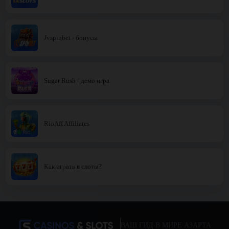
Jvspinbet - бонусы
Sugar Rush - демо игра
RioAff Affiliates
Как играть в слоты?
ВАШ ГИД В МИРЕ АЗАРТА