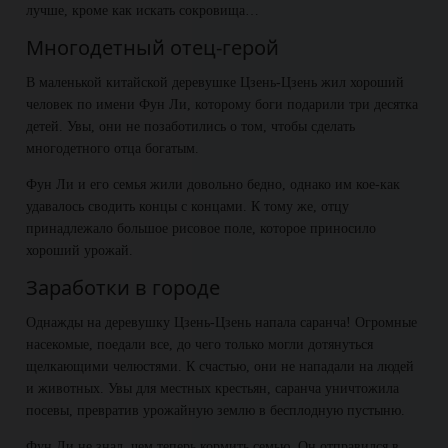
лучше, кроме как искать сокровища…
Многодетный отец-герой
В маленькой китайской деревушке Цзень-Цзень жил хороший
человек по имени Фун Ли, которому боги подарили три десятка
детей. Увы, они не позаботились о том, чтобы сделать
многодетного отца богатым.
Фун Ли и его семья жили довольно бедно, однако им кое-как
удавалось сводить концы с концами. К тому же, отцу
принадлежало большое рисовое поле, которое приносило
хороший урожай.
Заработки в городе
Однажды на деревушку Цзень-Цзень напала саранча! Огромные
насекомые, поедали все, до чего только могли дотянуться
щелкающими челюстями. К счастью, они не нападали на людей
и животных. Увы для местных крестьян, саранча уничтожила
посевы, превратив урожайную землю в бесплодную пустыню.
Фун Ли не знал, чем теперь кормить семью. Он отправился в