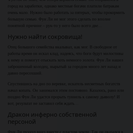
город на заработки, однако местные богачи платили батракам
очень мало. Нужно было работать за пятерых, чтобы прокормить
большую семью. Фун Ли не мог этого сделать по вполне
понятной причине – рук-то у него было всего две…
Нужно найти сокровища!
Отец большого семейства вкалывал, как мог. В свободное от
работы время он искал клад, надеясь, что боги будут милостивы
к нему и помогут отыскать хоть немного золота. Фун Ли нашел
заброшенный колодец, вырытый за городом много лет назад и
давно пересохший.
Спустившись на дно по веревке, искатель несметных богатств
начал копать. Он занимался этим постоянно. Казалось, рано или
поздно Фун Ли удастся прорыть туннель к самому дьяволу! И
вот, результат не заставил себя ждать…
Дракон инферно собственной
персоной
Фун Ли рухнул вниз вместе с пластом земли. Так он оказался в