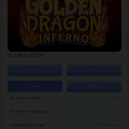
ОЦЕНКА СЛОТА:
Трейлер
Выигрыш
Сюжет
Демо
Количество линий:
243
Количество барабанов:
5
Минимальная ставка:
0.25 монеты