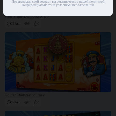
Подтверждая свой возраст, вы соглашаетесь с нашей политикой
конфиденциальности и условиями использования.
Wolf Prime Diamond X Up
05 Авг
9
0
Golden Railway Journey
05 Авг
7
0