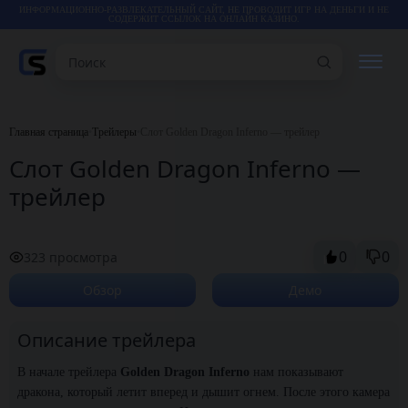
ИНФОРМАЦИОННО-РАЗВЛЕКАТЕЛЬНЫЙ САЙТ, НЕ ПРОВОДИТ ИГР НА ДЕНЬГИ И НЕ
СОДЕРЖИТ ССЫЛОК НА ОНЛАЙН КАЗИНО.
Поиск
РЕЙТИНГИ
Главная страница
•
Трейлеры
•
Слот Golden Dragon Inferno — трейлер
Слот Golden Dragon Inferno —
КАЗИНО
трейлер
ИГРЫ
0
0
323 просмотра
СТАТЬИ
Обзор
Демо
Описание трейлера
ВИДЕО
В начале трейлера
Golden Dragon Inferno
нам показывают
дракона, который летит вперед и дышит огнем. После этого камера